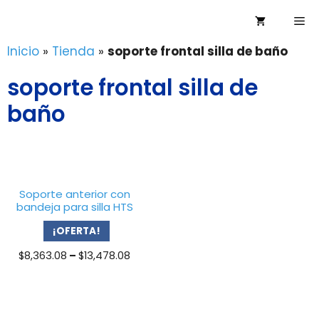
Saltar
Me
al
contenido
Inicio
»
Tienda
»
soporte frontal silla de baño
soporte frontal silla de
baño
Soporte anterior con
bandeja para silla HTS
¡OFERTA!
Price
$
8,363.08
–
$
13,478.08
range:
$8,363.08
through
$13,478.08