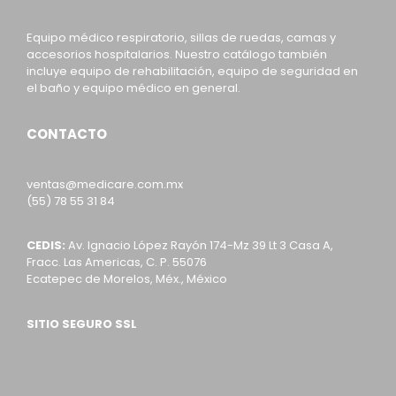
Equipo médico respiratorio, sillas de ruedas, camas y
accesorios hospitalarios. Nuestro catálogo también
incluye equipo de rehabilitación, equipo de seguridad en
el baño y equipo médico en general.
CONTACTO
ventas@medicare.com.mx
(55) 78 55 31 84
CEDIS:
Av. Ignacio López Rayón 174-Mz 39 Lt 3 Casa A,
Fracc. Las Americas, C. P. 55076
Ecatepec de Morelos, Méx., México
SITIO SEGURO SSL