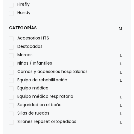
Firefly
Handy
LOH
CATEGORÍAS
Leggero
Lumex
Accesorios HTS
Medical Store
Destacados
Nidek
Marcas
Oxiplus
Niños / Infantiles
Philips
Camas y accesorios hospitalarios
Pride
Equipo de rehabilitación
Roho
Equipo médico
Sillas de ruedas Everest Jennings
Equipo médico respiratorio
Stealth products
Seguridad en el baño
Xiehe Medical
Sillas de ruedas
Sillones reposet ortopédicos