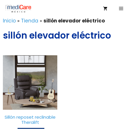
Saltar
Me
al
contenido
Inicio
»
Tienda
»
sillón elevador eléctrico
sillón elevador eléctrico
Sillón reposet reclinable
Theralift