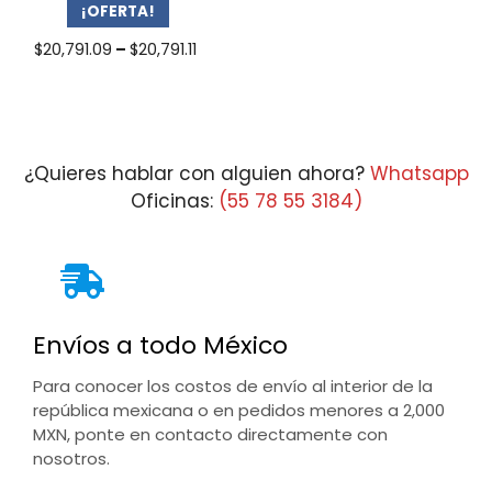
¡OFERTA!
Price
$
20,791.09
–
$
20,791.11
range:
$20,791.09
through
$20,791.11
¿Quieres hablar con alguien ahora?
Whatsapp
Oficinas:
(55 78 55 3184)
Envíos a todo México
Para conocer los costos de envío al interior de la
república mexicana o en pedidos menores a 2,000
MXN, ponte en contacto directamente con
nosotros.