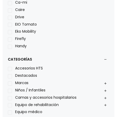
Ca-mi
Caire
Drive
EIO Tomato
Eko Mobility
Firefly
Handy
LOH
CATEGORÍAS
Leggero
Lumex
Accesorios HTS
Medical Store
Destacados
Nidek
Marcas
Oxiplus
Niños / Infantiles
Philips
Camas y accesorios hospitalarios
Pride
Equipo de rehabilitación
Roho
Equipo médico