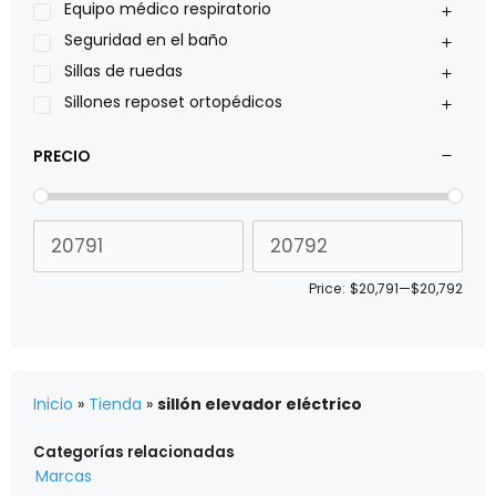
Sillas de ruedas Everest Jennings
Equipo médico respiratorio
Stealth products
Seguridad en el baño
Xiehe Medical
Sillas de ruedas
Sillones reposet ortopédicos
PRECIO
Price:
$20,791
—
$20,792
Inicio
»
Tienda
»
sillón elevador eléctrico
Categorías relacionadas
Marcas