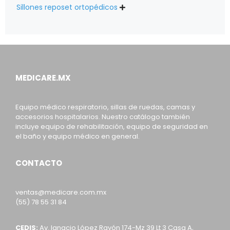
Sillones reposet ortopédicos

MEDICARE.MX
Equipo médico respiratorio, sillas de ruedas, camas y
accesorios hospitalarios. Nuestro catálogo también
incluye equipo de rehabilitación, equipo de seguridad en
el baño y equipo médico en general.
CONTACTO
ventas@medicare.com.mx
(55) 78 55 31 84
CEDIS:
Av. Ignacio López Rayón 174-Mz 39 Lt 3 Casa A,