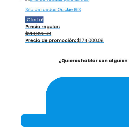
Silla de ruedas Quickie IRIS
¡Oferta!
Precio regular:
$
214,820.08
Precio de promoción:
$
174,000.08
¿Quieres hablar con alguien