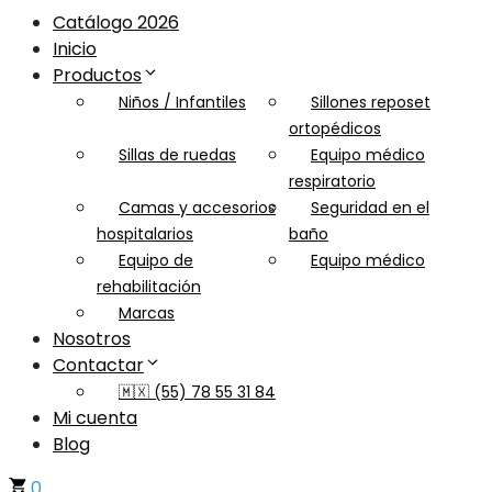
Catálogo 2026
Inicio
Productos
Niños / Infantiles
Sillones reposet
ortopédicos
Sillas de ruedas
Equipo médico
respiratorio
Camas y accesorios
Seguridad en el
hospitalarios
baño
Equipo de
Equipo médico
rehabilitación
Marcas
Nosotros
Contactar
🇲🇽 (55) 78 55 31 84
Mi cuenta
Blog
0