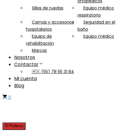
ortopédicos
Sillas de ruedas
Equipo médico
respiratorio
Camas y accesorios
Seguridad en el
hospitalarios
baño
Equipo de
Equipo médico
rehabilitación
Marcas
Nosotros
Contactar
🇲🇽 (55) 78 55 31 84
Mi cuenta
Blog
0
Menu