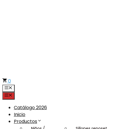
Saltar
al
contenido
0
Menú
Menú
Catálogo 2026
Inicio
Productos
Niños /
Sillones reposet