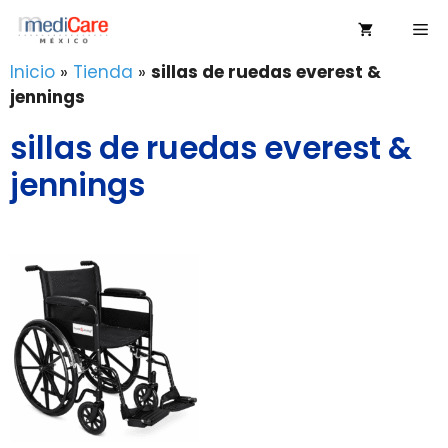
Saltar
Me
al
contenido
Inicio
»
Tienda
»
sillas de ruedas everest &
jennings
sillas de ruedas everest &
jennings