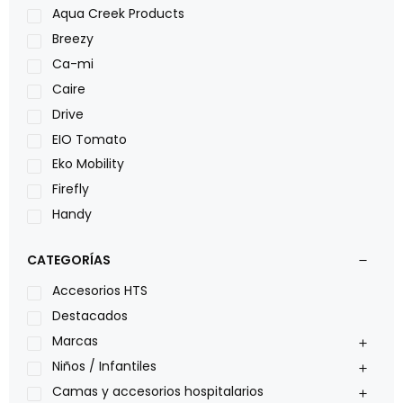
Aqua Creek Products
Breezy
Ca-mi
Caire
Drive
EIO Tomato
Eko Mobility
Firefly
Handy
LOH
CATEGORÍAS
Leggero
Lumex
Accesorios HTS
Medical Store
Destacados
Nidek
Marcas
Oxiplus
Niños / Infantiles
Philips
Camas y accesorios hospitalarios