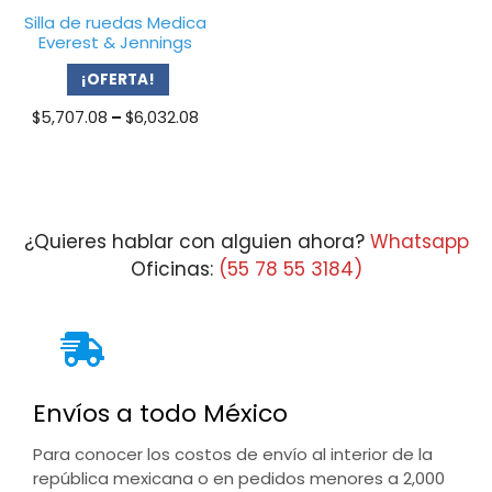
Silla de ruedas Medica
Everest & Jennings
¡OFERTA!
Price
$
5,707.08
–
$
6,032.08
range:
$5,707.08
through
$6,032.08
¿Quieres hablar con alguien ahora?
Whatsapp
Oficinas:
(55 78 55 3184)
Envíos a todo México
Para conocer los costos de envío al interior de la
república mexicana o en pedidos menores a 2,000