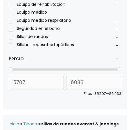
Pride
Equipo de rehabilitación
Roho
Equipo médico
Sillas de ruedas Everest Jennings
Equipo médico respiratorio
Stealth products
Seguridad en el baño
Xiehe Medical
Sillas de ruedas
Sillones reposet ortopédicos
PRECIO
Price:
$5,707
—
$6,033
Inicio
»
Tienda
»
sillas de ruedas everest & jennings