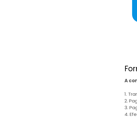
For
A co
1. Tr
2. Pa
3. Pa
4. Ef