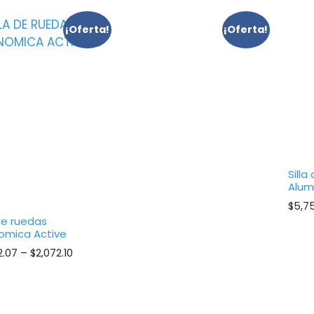
¡Oferta!
¡Oferta!
Sill
Alum
$
5,7
 de ruedas
omica Active
Price
2.07
–
$
2,072.10
range:
$2,072.07
through
$2,072.10