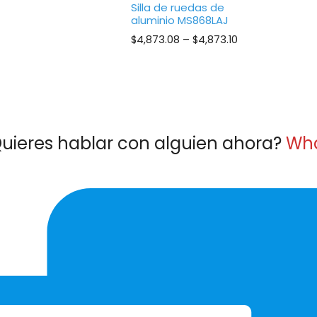
Silla de ruedas de
aluminio MS868LAJ
Price
$
4,873.08
–
$
4,873.10
range:
$4,873.08
through
$4,873.10
uieres hablar con alguien ahora?
Wh