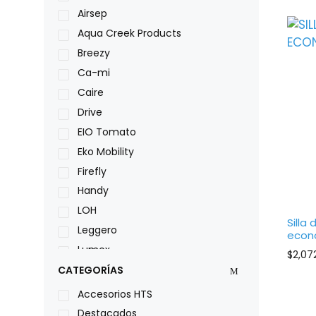
Airsep
Aqua Creek Products
Breezy
Ca-mi
Caire
Drive
EIO Tomato
Eko Mobility
Firefly
Handy
LOH
Silla
Leggero
econ
Lumex
$
2,07
Medical Store
CATEGORÍAS
Nidek
Accesorios HTS
Oxiplus
Destacados