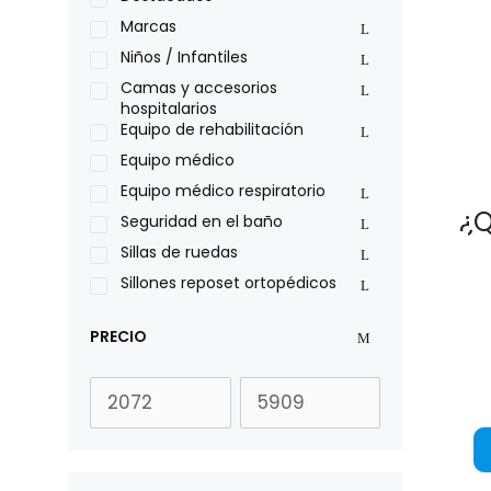
Philips
Marcas
Pride
Niños / Infantiles
Roho
Camas y accesorios
hospitalarios
Sillas de ruedas Everest Jennings
Equipo de rehabilitación
Stealth products
Equipo médico
Xiehe Medical
Equipo médico respiratorio
¿Q
Seguridad en el baño
Sillas de ruedas
Sillones reposet ortopédicos
PRECIO