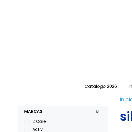
Saltar
al
contenido
Catálogo 2026
I
Inici
s
MARCAS
2 Care
Activ