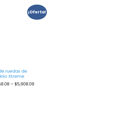
¡Oferta!
a de ruedas de
inio Xtreme
Price
58.08
–
$
5,908.09
range:
$5,758.08
through
$5,908.09