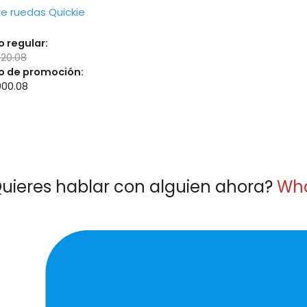
 de ruedas Quickie
o regular:
820.08
o de promoción:
000.08
uieres hablar con alguien ahora?
Wh