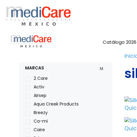
Saltar
al
contenido
Catálogo 2026
Inici
s
MARCAS
2 Care
Activ
Airsep
Aqua Creek Products
Breezy
Ca-mi
Caire