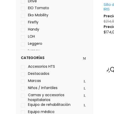
Drive
Silla
EIO Tomato
IRIS
Eko Mobility
Preci
$
214,
Firefly
Preci
Handy
$
174,
LOH
Leggero
Lumex
Medical Store
CATEGORÍAS
Nidek
Accesorios HTS
¿Q
Oxiplus
Destacados
Philips
Marcas
Pride
Niños / Infantiles
Roho
Camas y accesorios
hospitalarios
Sillas de ruedas Everest Jennings
Equipo de rehabilitación
Stealth products
Equipo médico