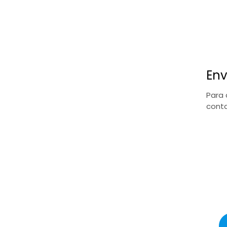
Env
Para 
conta