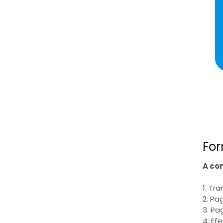
For
A co
1. Tr
2. Pa
3. Pa
4. Ef