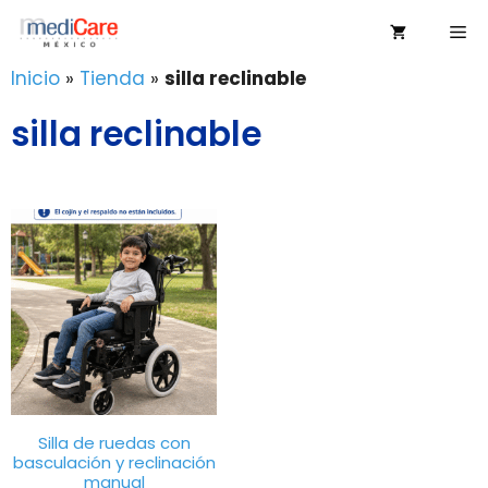
Saltar
Me
al
contenido
Inicio
»
Tienda
»
silla reclinable
silla reclinable
Silla de ruedas con
basculación y reclinación
manual