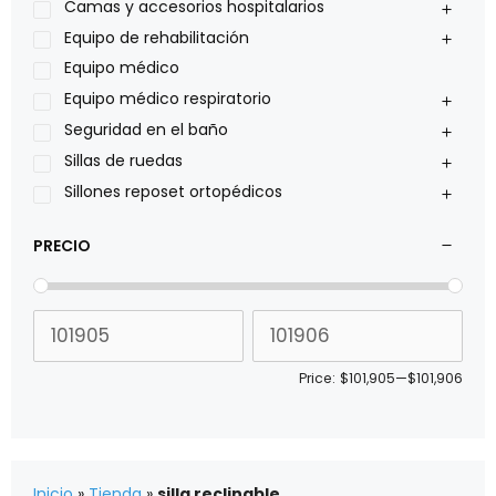
Philips
Camas y accesorios hospitalarios
Pride
Equipo de rehabilitación
Roho
Equipo médico
Sillas de ruedas Everest Jennings
Equipo médico respiratorio
Stealth products
Seguridad en el baño
Xiehe Medical
Sillas de ruedas
Sillones reposet ortopédicos
PRECIO
Price:
$101,905
—
$101,906
Inicio
»
Tienda
»
silla reclinable