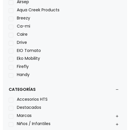
Airsep
Aqua Creek Products
Breezy
Ca-mi
Caire
Drive
EIO Tomato
Eko Mobility
Firefly
Handy
LOH
CATEGORÍAS
Leggero
Lumex
Accesorios HTS
Medical Store
Destacados
Nidek
Marcas
Oxiplus
Niños / Infantiles