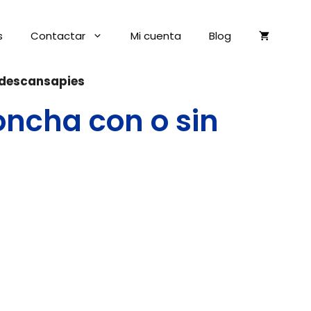
s
Contactar
Mi cuenta
Blog
n descansapies
oncha con o sin