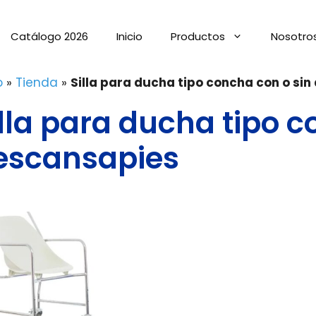
Catálogo 2026
Inicio
Productos
Nosotro
o
»
Tienda
»
Silla para ducha tipo concha con o si
illa para ducha tipo c
escansapies