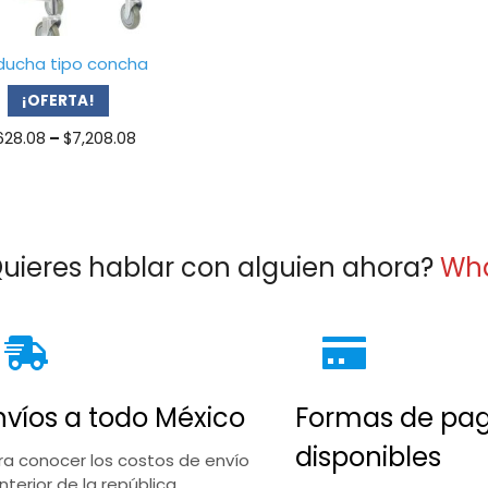
a ducha tipo concha
¡OFERTA!
Price
628.08
–
$
7,208.08
range:
$6,628.08
through
$7,208.08
uieres hablar con alguien ahora?
Wh
nvíos a todo México
Formas de pa
disponibles
ra conocer los costos de envío
interior de la república