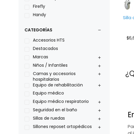
Firefly
Handy
Sill
LOH
CATEGORÍAS
Leggero
$
6,
Lumex
Accesorios HTS
Medical Store
Destacados
Nidek
Marcas
Oxiplus
Niños / Infantiles
¿Q
Philips
Camas y accesorios
hospitalarios
Pride
Equipo de rehabilitación
Roho
Equipo médico
Sillas de ruedas Everest Jennings
Equipo médico respiratorio
Stealth products
Seguridad en el baño
E
Xiehe Medical
Sillas de ruedas
Pa
Sillones reposet ortopédicos
al 