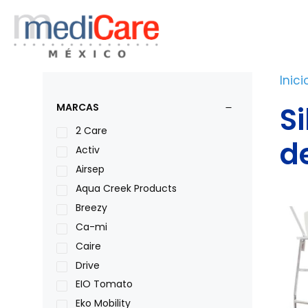
Saltar
al
contenido
Inici
S
MARCAS
2 Care
d
Activ
Airsep
Aqua Creek Products
Breezy
Ca-mi
Caire
Drive
EIO Tomato
Eko Mobility