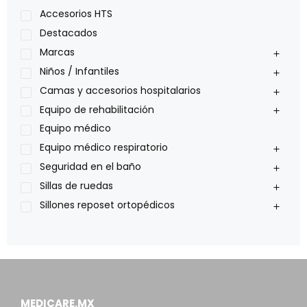
Lumex
Accesorios HTS
Medical Store
Destacados
Nidek
Marcas
Oxiplus
Niños / Infantiles
Philips
Camas y accesorios hospitalarios
Pride
Equipo de rehabilitación
Roho
Equipo médico
Sillas de ruedas Everest Jennings
Equipo médico respiratorio
Stealth products
Seguridad en el baño
Xiehe Medical
Sillas de ruedas
Sillones reposet ortopédicos
MEDICARE.MX