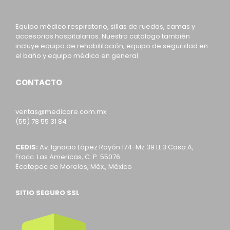
Equipo médico respiratorio, sillas de ruedas, camas y
accesorios hospitalarios. Nuestro catálogo también
incluye equipo de rehabilitación, equipo de seguridad en
el baño y equipo médico en general.
CONTACTO
ventas@medicare.com.mx
(55) 78 55 31 84
CEDIS:
Av. Ignacio López Rayón 174-Mz 39 Lt 3 Casa A,
Fracc. Las Americas, C. P. 55076
Ecatepec de Morelos, Méx., México
SITIO SEGURO SSL