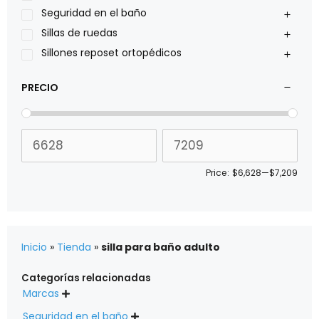
Stealth products
Seguridad en el baño
Xiehe Medical
Sillas de ruedas
Sillones reposet ortopédicos
PRECIO
Price:
$6,628
—
$7,209
Inicio
»
Tienda
»
silla para baño adulto
Categorías relacionadas
Marcas

Seguridad en el baño
