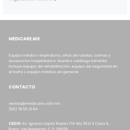
MEDICARE.MX
Equipo médico respiratorio, sillas de ruedas, camas y
accesorios hospitalarios. Nuestro catálogo también
incluye equipo de rehabilitación, equipo de seguridad en
el baño y equipo médico en general.
CONTACTO
ventas@medicare.com.mx
(55) 78 55 31 84
CEDIS:
Av. Ignacio López Rayón 174-Mz 39 Lt 3 Casa A,
Fracc. Las Americas, C. P. 55076