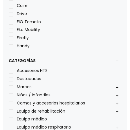
Caire
Drive
EIO Tomato
Eko Mobility
Firefly
Handy
LOH
CATEGORÍAS
Leggero
Lumex
Accesorios HTS
Medical Store
Destacados
Nidek
Marcas
Oxiplus
Niños / Infantiles
Philips
Camas y accesorios hospitalarios
Pride
Equipo de rehabilitación
Roho
Equipo médico
Sillas de ruedas Everest Jennings
Equipo médico respiratorio