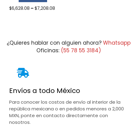
Price
$
6,628.08
–
$
7,208.08
range:
$6,628.08
through
$7,208.08
¿Quieres hablar con alguien ahora?
Whatsapp
Oficinas:
(55 78 55 3184)
Envíos a todo México
Para conocer los costos de envío al interior de la
república mexicana o en pedidos menores a 2,000
MXN, ponte en contacto directamente con
nosotros.