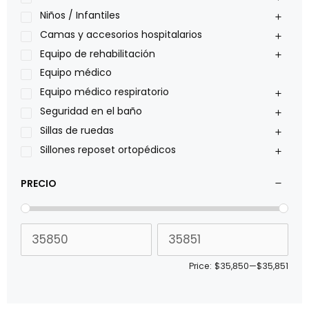
Oxiplus
Niños / Infantiles
Philips
Camas y accesorios hospitalarios
Pride
Equipo de rehabilitación
Roho
Equipo médico
Sillas de ruedas Everest Jennings
Equipo médico respiratorio
Stealth products
Seguridad en el baño
Xiehe Medical
Sillas de ruedas
Sillones reposet ortopédicos
PRECIO
Price:
$35,850
—
$35,851