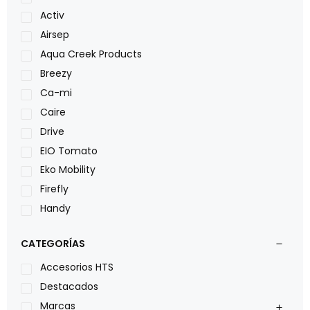
Activ
Airsep
Aqua Creek Products
Breezy
Ca-mi
Caire
Drive
EIO Tomato
Eko Mobility
Firefly
Handy
LOH
CATEGORÍAS
Leggero
Lumex
Accesorios HTS
Medical Store
Destacados
Nidek
Marcas