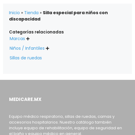
Inicio
»
Tienda
»
Silla especial para niños con
discapacidad
Categorías relacionadas
Marcas

Niños / Infantiles

Sillas de ruedas
MEDICARE.MX
Equipo médico respiratorio, sillas de ruedas, camas y
accesorios hospitalarios. Nuestro catálogo también
incluye equipo de rehabilitación, equipo de seguridad en
el baño y equipo médico en general.