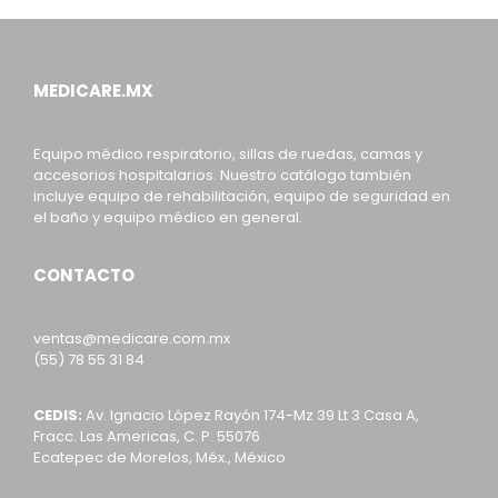
MEDICARE.MX
Equipo médico respiratorio, sillas de ruedas, camas y
accesorios hospitalarios. Nuestro catálogo también
incluye equipo de rehabilitación, equipo de seguridad en
el baño y equipo médico en general.
CONTACTO
ventas@medicare.com.mx
(55) 78 55 31 84
CEDIS:
Av. Ignacio López Rayón 174-Mz 39 Lt 3 Casa A,
Fracc. Las Americas, C. P. 55076
Ecatepec de Morelos, Méx., México