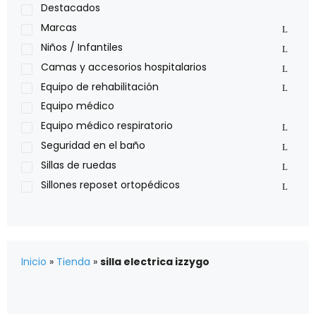
Medical Store
Destacados
Nidek
Marcas
Oxiplus
Niños / Infantiles
Philips
Camas y accesorios hospitalarios
Pride
Equipo de rehabilitación
Roho
Equipo médico
Sillas de ruedas Everest Jennings
Equipo médico respiratorio
Stealth products
Seguridad en el baño
Xiehe Medical
Sillas de ruedas
Sillones reposet ortopédicos
Inicio
»
Tienda
»
silla electrica izzygo