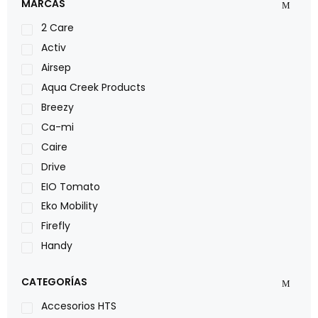
MARCAS
2 Care
Activ
Airsep
Aqua Creek Products
Breezy
Ca-mi
Caire
Drive
EIO Tomato
Eko Mobility
Firefly
Handy
LOH
CATEGORÍAS
Leggero
Lumex
Accesorios HTS