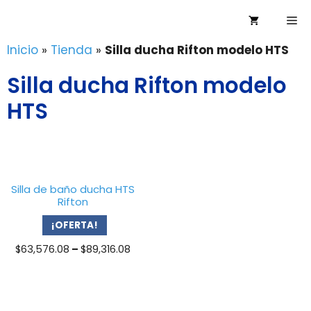
Saltar
Me
al
contenido
Inicio
»
Tienda
»
Silla ducha Rifton modelo HTS
Silla ducha Rifton modelo
HTS
Silla de baño ducha HTS
Rifton
¡OFERTA!
Price
$
63,576.08
–
$
89,316.08
range:
$63,576.08
through
$89,316.08