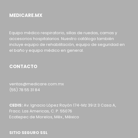
MEDICARE.MX
Equipo médico respiratorio, sillas de ruedas, camas y
accesorios hospitalarios. Nuestro catálogo también
incluye equipo de rehabilitación, equipo de seguridad en
el baño y equipo médico en general.
CONTACTO
ventas@medicare.com.mx
(55) 78 55 31 84
CEDIS:
Av. Ignacio López Rayón 174-Mz 39 Lt 3 Casa A,
Fracc. Las Americas, C. P. 55076
Ecatepec de Morelos, Méx., México
SITIO SEGURO SSL