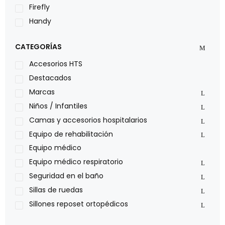
Firefly
Handy
LOH
CATEGORÍAS
Leggero
Lumex
Accesorios HTS
Medical Store
Destacados
Nidek
Marcas
Oxiplus
Niños / Infantiles
Philips
Camas y accesorios hospitalarios
Pride
Equipo de rehabilitación
Roho
Equipo médico
Sillas de ruedas Everest Jennings
Equipo médico respiratorio
Stealth products
Seguridad en el baño
Xiehe Medical
Sillas de ruedas
Sillones reposet ortopédicos