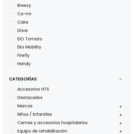
Breezy
Ca-mi
Caire
Drive
EIO Tomato
Eko Mobility
Firefly
Handy
LOH
CATEGORÍAS
Leggero
Lumex
Accesorios HTS
Medical Store
Destacados
Nidek
Marcas
Oxiplus
Niños / Infantiles
Philips
Camas y accesorios hospitalarios
Pride
Equipo de rehabilitación