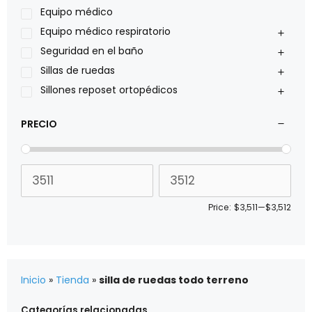
Roho
Equipo médico
Sillas de ruedas Everest Jennings
Equipo médico respiratorio
Stealth products
Seguridad en el baño
Xiehe Medical
Sillas de ruedas
Sillones reposet ortopédicos
PRECIO
Price:
$3,511
—
$3,512
Inicio
»
Tienda
»
silla de ruedas todo terreno
Categorías relacionadas