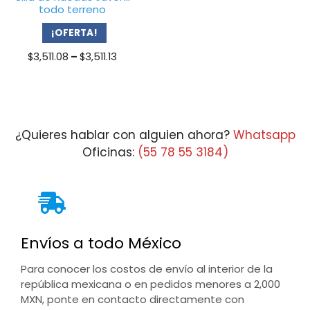
todo terreno
¡OFERTA!
Price
$
3,511.08
–
$
3,511.13
range:
$3,511.08
through
$3,511.13
¿Quieres hablar con alguien ahora?
Whatsapp
Oficinas:
(55 78 55 3184)
Envíos a todo México
Para conocer los costos de envío al interior de la
república mexicana o en pedidos menores a 2,000
MXN, ponte en contacto directamente con