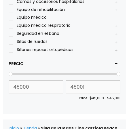
Philips
Camas y accesorios hospitalarios
Pride
Equipo de rehabilitación
Roho
Equipo médico
Sillas de ruedas Everest Jennings
Equipo médico respiratorio
Stealth products
Seguridad en el baño
Xiehe Medical
Sillas de ruedas
Sillones reposet ortopédicos
PRECIO
Price:
$45,000
—
$45,001
Inicio
»
Tienda
»
Silla de Ruedas Tipo carriola Reach