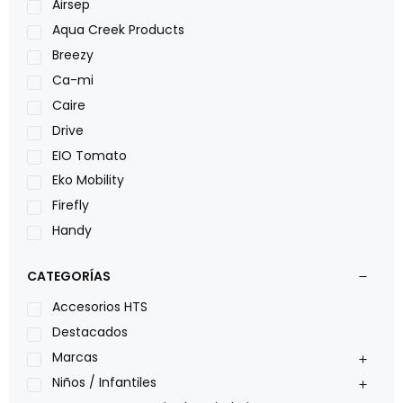
Airsep
Aqua Creek Products
Breezy
Ca-mi
Caire
Drive
EIO Tomato
Eko Mobility
Firefly
Handy
LOH
CATEGORÍAS
Leggero
Lumex
Accesorios HTS
Medical Store
Destacados
Nidek
Marcas
Oxiplus
Niños / Infantiles