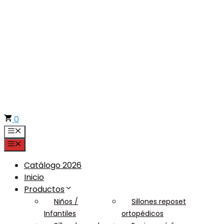
Saltar
al
contenido
0
Menú
Menú
Catálogo 2026
Inicio
Productos
Niños /
Sillones reposet
Infantiles
ortopédicos