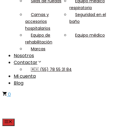
Sillas de ruedas
Equipo médico
respiratorio
Camas y
Seguridad en el
accesorios
baño
hospitalarios
Equipo de
Equipo médico
rehabilitación
Marcas
Nosotros
Contactar
🇲🇽 (55) 78 55 31 84
Mi cuenta
Blog
0
Menu