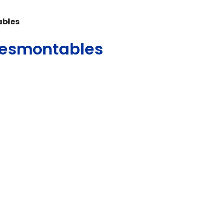
ables
 desmontables