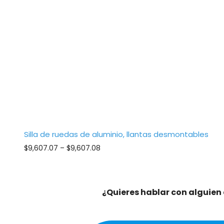
Silla de ruedas de aluminio, llantas desmontables
Price
$
9,607.07
–
$
9,607.08
range:
$9,607.07
through
$9,607.08
¿Quieres hablar con alguien