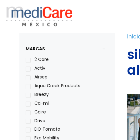
Saltar
al
contenido
Inici
si
MARCAS
2 Care
a
Activ
Airsep
Aqua Creek Products
Breezy
Ca-mi
Caire
Drive
EIO Tomato
Eko Mobility