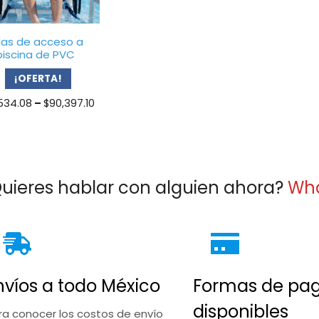
llas de acceso a
piscina de PVC
¡OFERTA!
Price
534.08
–
$
90,397.10
range:
$78,534.08
through
$90,397.10
uieres hablar con alguien ahora?
Wh
nvíos a todo México
Formas de pa
disponibles
ra conocer los costos de envío