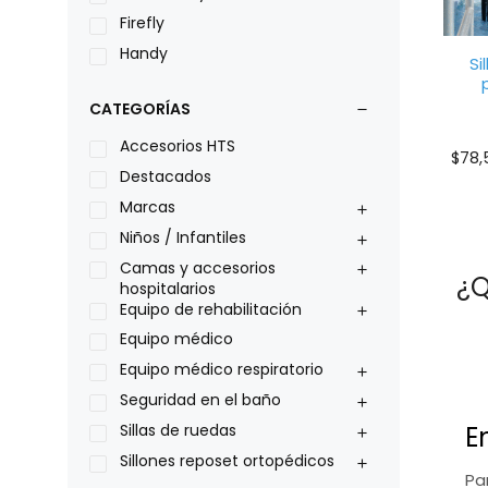
Firefly
Handy
Si
LOH
CATEGORÍAS
Leggero
Lumex
Accesorios HTS
$
78,
Medical Store
Destacados
Nidek
Marcas
Oxiplus
Niños / Infantiles
Philips
Camas y accesorios
¿Q
hospitalarios
Pride
Equipo de rehabilitación
Roho
Equipo médico
Sillas de ruedas Everest Jennings
Equipo médico respiratorio
Stealth products
Seguridad en el baño
Xiehe Medical
E
Sillas de ruedas
Sillones reposet ortopédicos
Pa