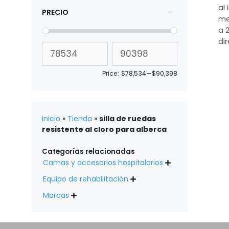
al 
PRECIO
me
a 
di
Price:
$78,534
—
$90,398
Inicio
»
Tienda
»
silla de ruedas
resistente al cloro para alberca
Categorías relacionadas
Camas y accesorios hospitalarios

Equipo de rehabilitación

Marcas
