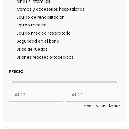
Oxiplus
Niños / Infantiles
Philips
Camas y accesorios hospitalarios
Pride
Equipo de rehabilitación
Roho
Equipo médico
Sillas de ruedas Everest Jennings
Equipo médico respiratorio
Stealth products
Seguridad en el baño
Xiehe Medical
Sillas de ruedas
Sillones reposet ortopédicos
PRECIO
Price:
$5,806
—
$5,807