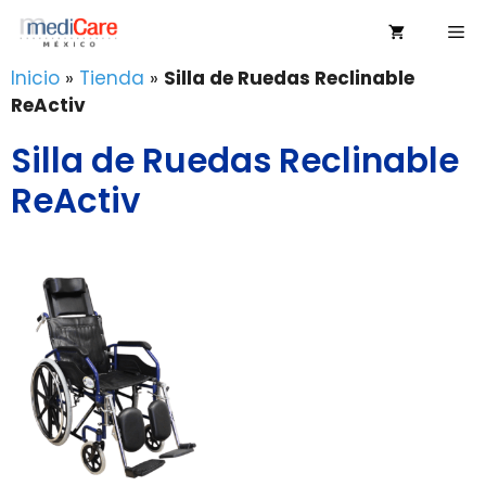
Saltar
Me
al
contenido
Inicio
»
Tienda
»
Silla de Ruedas Reclinable
ReActiv
Silla de Ruedas Reclinable
ReActiv