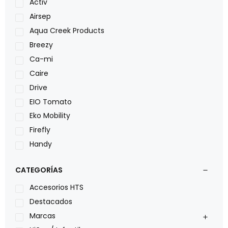
Activ
Airsep
Aqua Creek Products
Breezy
Ca-mi
Caire
Drive
EIO Tomato
Eko Mobility
Firefly
Handy
LOH
CATEGORÍAS
Leggero
Lumex
Accesorios HTS
Medical Store
Destacados
Nidek
Marcas