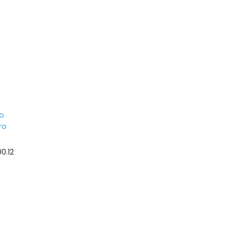
po
ro
Price
0.12
range:
$45,000.07
through
$45,000.12