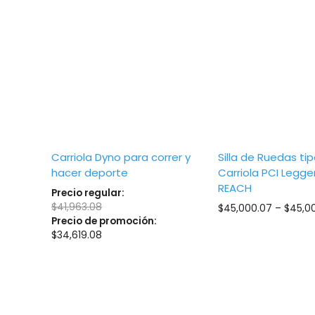
Carriola Dyno para correr y
Silla de Ruedas ti
hacer deporte
Carriola PCI Legge
REACH
Precio regular:
$
41,963.08
Price
$
45,000.07
–
$
45,00
Precio de promoción:
range:
$
34,619.08
$25,500.01
through
$25,500.06