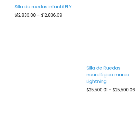
Silla de ruedas infantil FLY
Price
$
12,836.08
–
$
12,836.09
range:
$12,836.08
through
$12,836.09
Silla de Ruedas
neurológica marca
Lightning
$
25,500.01
–
$
25,500.06