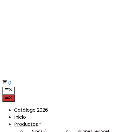
Saltar
al
contenido
0
Menú
Menú
Catálogo 2026
Inicio
Productos
Niños /
Sillones reposet