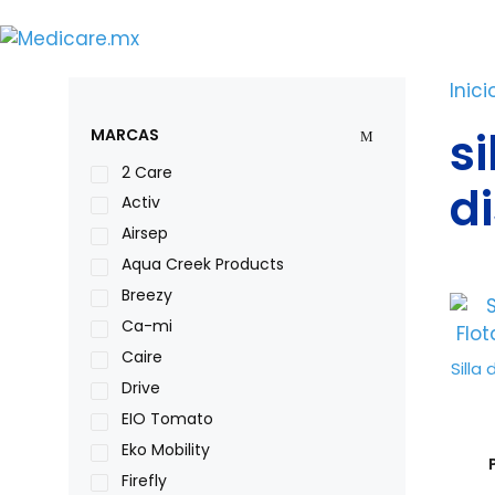
Saltar
al
contenido
Inici
s
MARCAS
2 Care
d
Activ
Airsep
Aqua Creek Products
Breezy
Ca-mi
Caire
Silla
Drive
EIO Tomato
Eko Mobility
Firefly