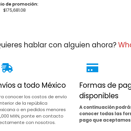
cio de promoción:
$
175,681.08
uieres hablar con alguien ahora?
Wh
nvíos a todo México
Formas de pa
disponibles
ra conocer los costos de envío
interior de la república
A continuación podrá
xicana o en pedidos menores
conocer todas las fo
2,000 MXN, ponte en contacto
pago que aceptamos
rectamente con nosotros.