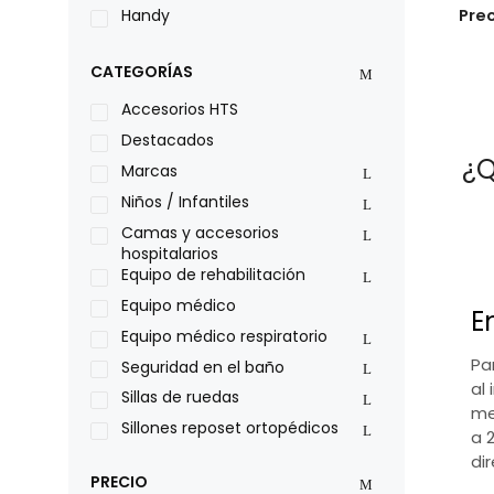
Pre
Handy
LOH
CATEGORÍAS
Leggero
Lumex
Accesorios HTS
Medical Store
Destacados
¿Q
Nidek
Marcas
Oxiplus
Niños / Infantiles
Philips
Camas y accesorios
hospitalarios
Pride
Equipo de rehabilitación
Roho
Equipo médico
E
Sillas de ruedas Everest Jennings
Equipo médico respiratorio
Stealth products
Pa
Seguridad en el baño
Xiehe Medical
al 
Sillas de ruedas
me
Sillones reposet ortopédicos
a 
di
PRECIO