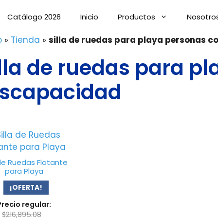
Catálogo 2026
Inicio
Productos
Nosotro
o
»
Tienda
»
silla de ruedas para playa personas 
illa de ruedas para p
iscapacidad
 de Ruedas Flotante
para Playa
¡OFERTA!
Precio regular:
$
216,895.08