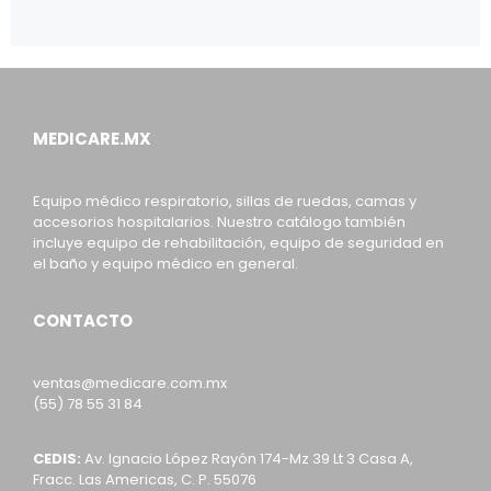
MEDICARE.MX
Equipo médico respiratorio, sillas de ruedas, camas y
accesorios hospitalarios. Nuestro catálogo también
incluye equipo de rehabilitación, equipo de seguridad en
el baño y equipo médico en general.
CONTACTO
ventas@medicare.com.mx
(55) 78 55 31 84
CEDIS:
Av. Ignacio López Rayón 174-Mz 39 Lt 3 Casa A,
Fracc. Las Americas, C. P. 55076