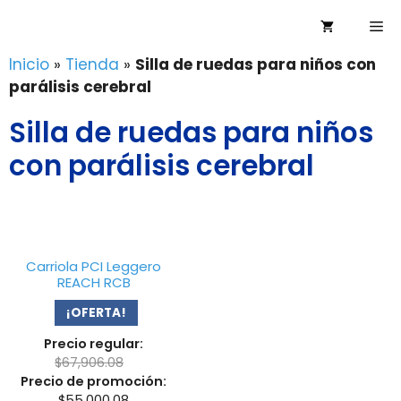
Saltar
Me
al
contenido
Inicio
»
Tienda
»
Silla de ruedas para niños con
parálisis cerebral
Silla de ruedas para niños
con parálisis cerebral
Carriola PCI Leggero
REACH RCB
¡OFERTA!
Precio regular:
$
67,906.08
Precio de promoción:
$
55,000.08