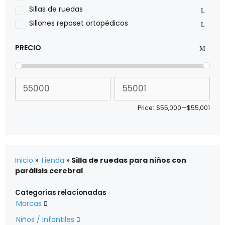
Xiehe Medical
Sillas de ruedas
Sillones reposet ortopédicos
PRECIO
Price:
$55,000
—
$55,001
Inicio
»
Tienda
»
Silla de ruedas para niños con
parálisis cerebral
Categorías relacionadas
Marcas

Niños / Infantiles
