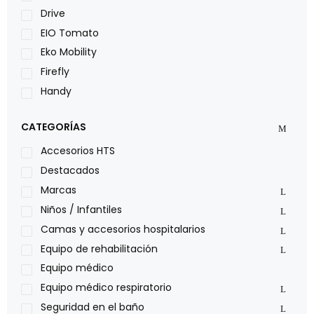
Drive
EIO Tomato
Eko Mobility
Firefly
Handy
LOH
CATEGORÍAS
Leggero
Lumex
Accesorios HTS
Medical Store
Destacados
Nidek
Marcas
Oxiplus
Niños / Infantiles
Philips
Camas y accesorios hospitalarios
Pride
Equipo de rehabilitación
Roho
Equipo médico
Sillas de ruedas Everest Jennings
Equipo médico respiratorio
Stealth products
Seguridad en el baño