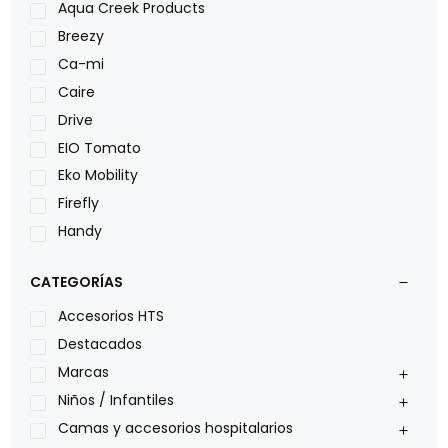
Aqua Creek Products
Breezy
Ca-mi
Caire
Drive
EIO Tomato
Eko Mobility
Firefly
Handy
LOH
CATEGORÍAS
Leggero
Lumex
Accesorios HTS
Medical Store
Destacados
Nidek
Marcas
Oxiplus
Niños / Infantiles
Philips
Camas y accesorios hospitalarios