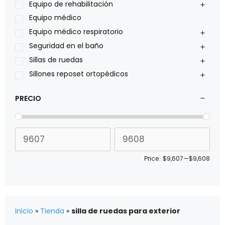
Pride
Equipo de rehabilitación
Roho
Equipo médico
Sillas de ruedas Everest Jennings
Equipo médico respiratorio
Stealth products
Seguridad en el baño
Xiehe Medical
Sillas de ruedas
Sillones reposet ortopédicos
PRECIO
Price:
$9,607
—
$9,608
Inicio
»
Tienda
»
silla de ruedas para exterior