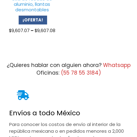
aluminio, llantas
desmontables
¡OFERTA!
Price
$
9,607.07
–
$
9,607.08
range:
$9,607.07
through
$9,607.08
¿Quieres hablar con alguien ahora?
Whatsapp
Oficinas:
(55 78 55 3184)
Envíos a todo México
Para conocer los costos de envío al interior de la
república mexicana o en pedidos menores a 2,000