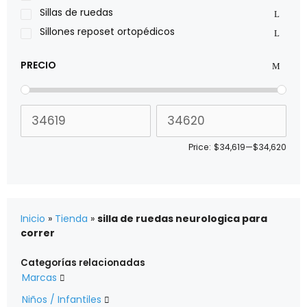
Xiehe Medical
Sillas de ruedas
Sillones reposet ortopédicos
PRECIO
Price:
$34,619
—
$34,620
Inicio
»
Tienda
»
silla de ruedas neurologica para
correr
Categorías relacionadas
Marcas

Niños / Infantiles
