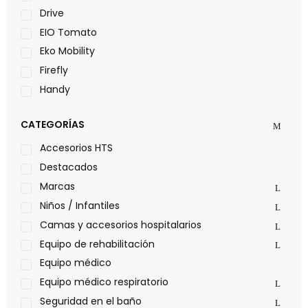
Drive
EIO Tomato
Eko Mobility
Firefly
Handy
LOH
CATEGORÍAS
Leggero
Lumex
Accesorios HTS
Medical Store
Destacados
Nidek
Marcas
Oxiplus
Niños / Infantiles
Philips
Camas y accesorios hospitalarios
Pride
Equipo de rehabilitación
Roho
Equipo médico
Sillas de ruedas Everest Jennings
Equipo médico respiratorio
Stealth products
Seguridad en el baño