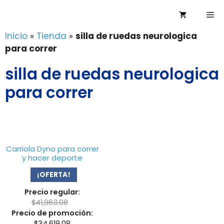
Saltar
Me
al
contenido
Inicio
»
Tienda
»
silla de ruedas neurologica
para correr
silla de ruedas neurologica
para correr
Carriola Dyno para correr
y hacer deporte
¡OFERTA!
Precio regular:
$
41,963.08
Precio de promoción:
$
34,619.08