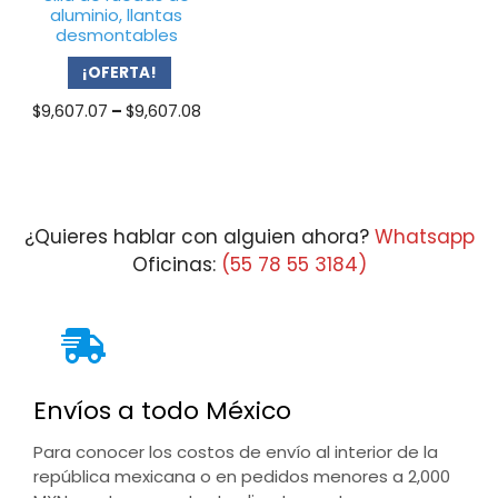
aluminio, llantas
desmontables
¡OFERTA!
Price
$
9,607.07
–
$
9,607.08
range:
$9,607.07
through
$9,607.08
¿Quieres hablar con alguien ahora?
Whatsapp
Oficinas:
(55 78 55 3184)
Envíos a todo México
Para conocer los costos de envío al interior de la
república mexicana o en pedidos menores a 2,000