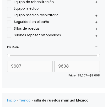
Pride
Equipo de rehabilitación
Roho
Equipo médico
Sillas de ruedas Everest Jennings
Equipo médico respiratorio
Stealth products
Seguridad en el baño
Xiehe Medical
Sillas de ruedas
Sillones reposet ortopédicos
PRECIO
Price:
$9,607
—
$9,608
Inicio
»
Tienda
»
silla de ruedas manual México