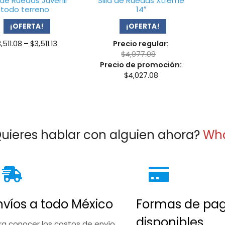
a de Ruedas Juvenil
Silla de Ruedas Xtreme
todo terreno
14″
¡OFERTA!
¡OFERTA!
Price
,511.08
–
$
3,511.13
Precio regular:
range:
$
4,977.08
$3,511.08
Precio de promoción:
through
$
4,027.08
$3,511.13
uieres hablar con alguien ahora?
Wh
nvíos a todo México
Formas de pa
disponibles
ra conocer los costos de envío