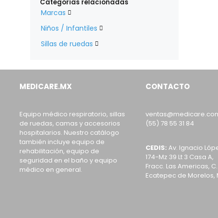
Categorías relacionadas
Marcas

Niños / Infantiles

Sillas de ruedas

MEDICARE.MX
CONTACTO
Equipo médico respiratorio, sillas
ventas@medicare.co
de ruedas, camas y accesorios
(55) 78 55 31 84
hospitalarios. Nuestro catálogo
también incluye equipo de
CEDIS:
Av. Ignacio Lóp
rehabilitación, equipo de
174-Mz 39 Lt 3 Casa A,
seguridad en el baño y equipo
Fracc. Las Americas, C.
médico en general.
Ecatepec de Morelos, 