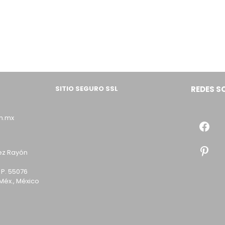
SITIO SEGURO SSL
REDES S
m.mx
ez Rayón
 P. 55076
Méx., México