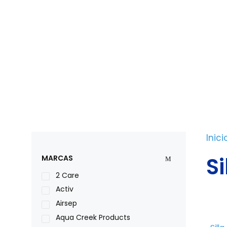
Saltar
al
contenido
Inici
Si
MARCAS
2 Care
Activ
Airsep
Aqua Creek Products