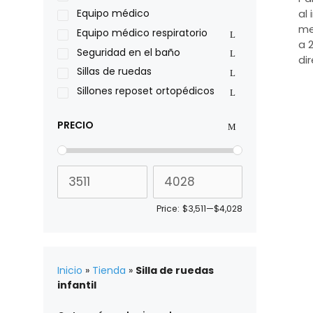
Roho
Equipo médico
al 
Sillas de ruedas Everest Jennings
me
Equipo médico respiratorio
a 
Stealth products
Seguridad en el baño
di
Xiehe Medical
Sillas de ruedas
Sillones reposet ortopédicos
PRECIO
Price:
$3,511
—
$4,028
Inicio
»
Tienda
»
Silla de ruedas
infantil