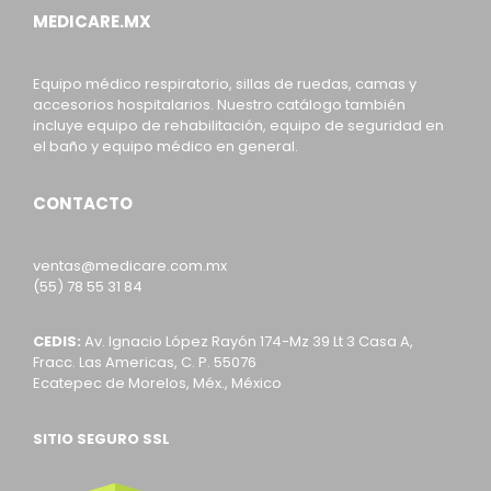
MEDICARE.MX
Equipo médico respiratorio, sillas de ruedas, camas y
accesorios hospitalarios. Nuestro catálogo también
incluye equipo de rehabilitación, equipo de seguridad en
el baño y equipo médico en general.
CONTACTO
ventas@medicare.com.mx
(55) 78 55 31 84
CEDIS:
Av. Ignacio López Rayón 174-Mz 39 Lt 3 Casa A,
Fracc. Las Americas, C. P. 55076
Ecatepec de Morelos, Méx., México
SITIO SEGURO SSL