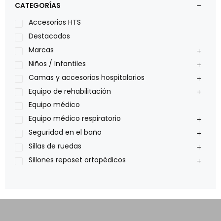
CATEGORÍAS
Leggero
Lumex
Accesorios HTS
Medical Store
Destacados
Nidek
Marcas
Oxiplus
Niños / Infantiles
Philips
Camas y accesorios hospitalarios
Pride
Equipo de rehabilitación
Roho
Equipo médico
Sillas de ruedas Everest Jennings
Equipo médico respiratorio
Stealth products
Seguridad en el baño
Xiehe Medical
Sillas de ruedas
Sillones reposet ortopédicos