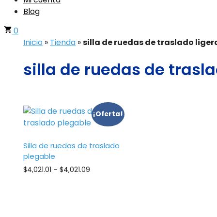
Blog
0
Inicio
»
Tienda
»
silla de ruedas de traslado lige
silla de ruedas de trasl
¡Oferta!
Silla de ruedas de traslado
plegable
Price
$
4,021.01
–
$
4,021.09
range:
$4,021.01
through
$4,021.09