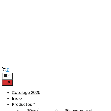
Saltar
al
contenido
0
Menú
Menú
Catálogo 2026
Inicio
Productos
Niños /
Sillones reposet