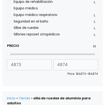
Pride
Equipo de rehabilitación
Roho
Equipo médico
Sillas de ruedas Everest Jennings
Equipo médico respiratorio
Stealth products
Seguridad en el baño
Xiehe Medical
Sillas de ruedas
Sillones reposet ortopédicos
PRECIO
Price:
$4,873
—
$4,874
Inicio
»
Tienda
»
silla de ruedas de aluminio para
adultos