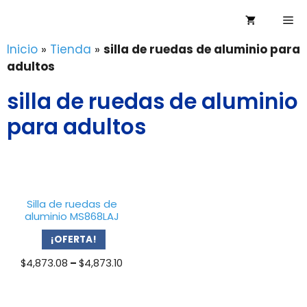
Saltar
Me
al
contenido
Inicio
»
Tienda
»
silla de ruedas de aluminio para
adultos
silla de ruedas de aluminio
para adultos
Silla de ruedas de
aluminio MS868LAJ
¡OFERTA!
Price
$
4,873.08
–
$
4,873.10
range:
$4,873.08
through