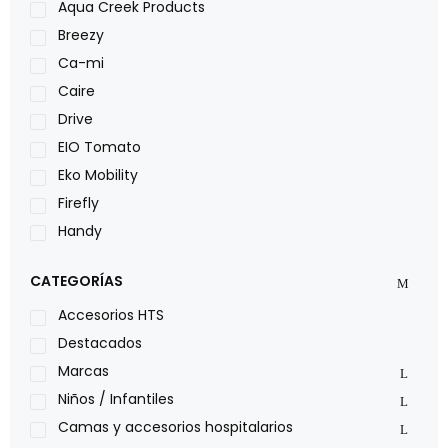
Aqua Creek Products
Breezy
Ca-mi
Caire
Drive
EIO Tomato
Eko Mobility
Firefly
Handy
LOH
CATEGORÍAS
Leggero
Lumex
Accesorios HTS
Medical Store
Destacados
Nidek
Marcas
Oxiplus
Niños / Infantiles
Philips
Camas y accesorios hospitalarios