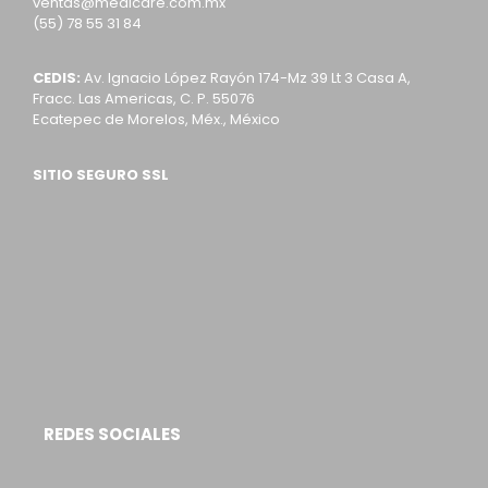
ventas@medicare.com.mx
(55) 78 55 31 84
CEDIS:
Av. Ignacio López Rayón 174-Mz 39 Lt 3 Casa A,
Fracc. Las Americas, C. P. 55076
Ecatepec de Morelos, Méx., México
SITIO SEGURO SSL
REDES SOCIALES