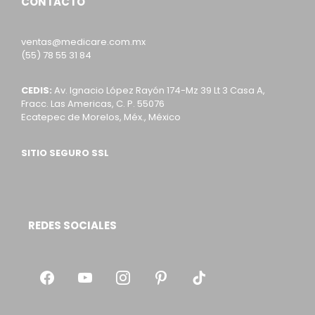
CONTACTO
ventas@medicare.com.mx
(55) 78 55 31 84
CEDIS:
Av. Ignacio López Rayón 174-Mz 39 Lt 3 Casa A,
Fracc. Las Americas, C. P. 55076
Ecatepec de Morelos, Méx., México
SITIO SEGURO SSL
REDES SOCIALES