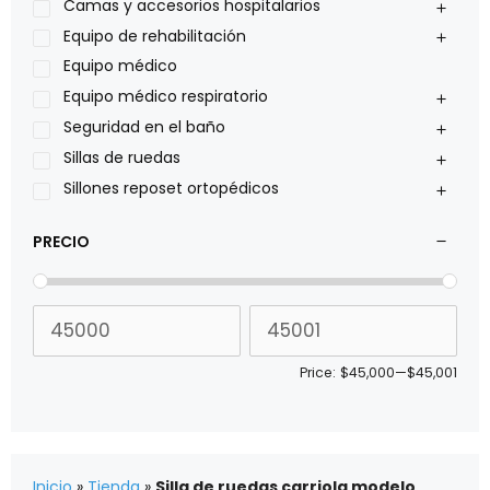
Philips
Camas y accesorios hospitalarios
Pride
Equipo de rehabilitación
Roho
Equipo médico
Sillas de ruedas Everest Jennings
Equipo médico respiratorio
Stealth products
Seguridad en el baño
Xiehe Medical
Sillas de ruedas
Sillones reposet ortopédicos
PRECIO
Price:
$45,000
—
$45,001
Inicio
»
Tienda
»
Silla de ruedas carriola modelo