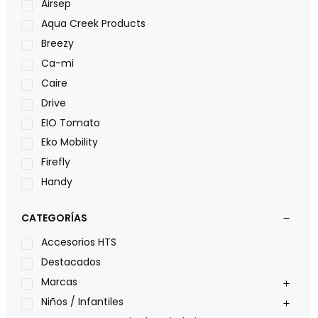
Airsep
Aqua Creek Products
Breezy
Ca-mi
Caire
Drive
EIO Tomato
Eko Mobility
Firefly
Handy
LOH
CATEGORÍAS
Leggero
Lumex
Accesorios HTS
Medical Store
Destacados
Nidek
Marcas
Oxiplus
Niños / Infantiles