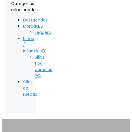
Categorías
relacionadas
Destacados
Marcas


Leggero
Niños
/
Infantiles


Sillas
tipo
carriolas
PCI
Sillas
de
ruedas