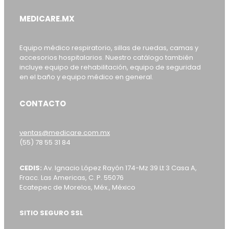
MEDICARE.MX
Equipo médico respiratorio, sillas de ruedas, camas y
accesorios hospitalarios. Nuestro catálogo también
incluye equipo de rehabilitación, equipo de seguridad
en el baño y equipo médico en general.
CONTACTO
ventas@medicare.com.mx
(55) 78 55 31 84
CEDIS:
Av. Ignacio López Rayón 174-Mz 39 Lt 3 Casa A,
Fracc. Las Americas, C. P. 55076
Ecatepec de Morelos, Méx., México
SITIO SEGURO SSL