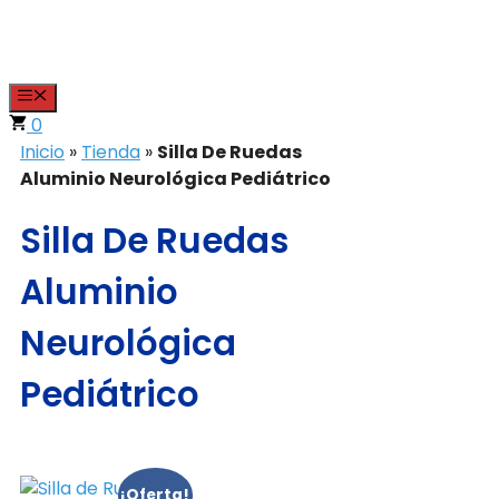
Saltar
al
contenido
Menu
0
Inicio
»
Tienda
»
Silla De Ruedas
Aluminio Neurológica Pediátrico
Silla De Ruedas
Aluminio
Neurológica
Pediátrico
¡Oferta!