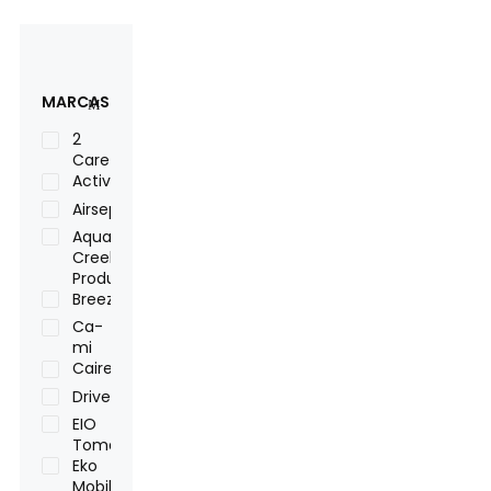
MARCAS
2
Care
Activ
Airsep
Aqua
Creek
Products
Breezy
Ca-
mi
Caire
Drive
EIO
Tomato
Eko
Mobility