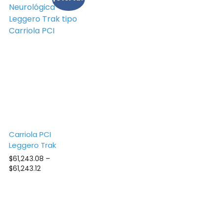
Carriola PCI
Leggero Trak
$
61,243.08
–
Price
$
61,243.12
range:
$61,243.08
through
$61,243.12