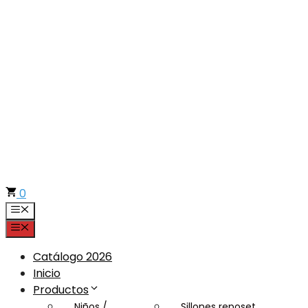
Saltar
al
contenido
0
Menú
Menú
Catálogo 2026
Inicio
Productos
Niños /
Sillones reposet