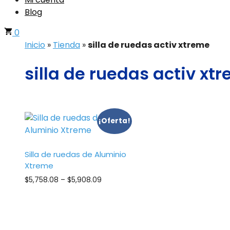
Blog
0
Inicio
»
Tienda
»
silla de ruedas activ xtreme
silla de ruedas activ xt
¡Oferta!
Silla de ruedas de Aluminio
Xtreme
Price
$
5,758.08
–
$
5,908.09
range:
$5,758.08
through
$5,908.09