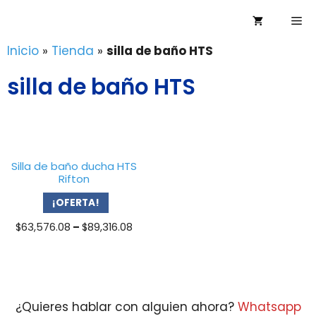
Saltar
Me
al
contenido
Inicio
»
Tienda
»
silla de baño HTS
silla de baño HTS
Silla de baño ducha HTS
Rifton
¡OFERTA!
Price
$
63,576.08
–
$
89,316.08
range:
$63,576.08
through
$89,316.08
¿Quieres hablar con alguien ahora?
Whatsapp