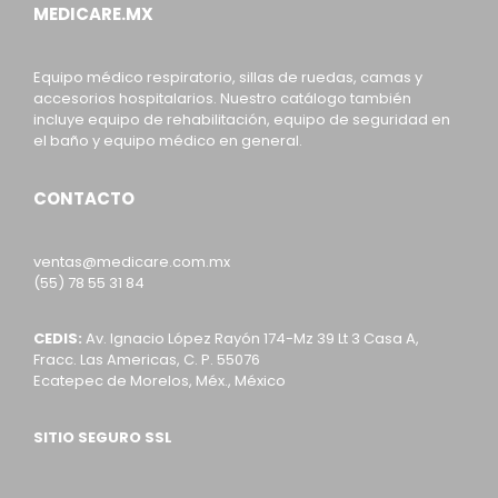
MEDICARE.MX
Equipo médico respiratorio, sillas de ruedas, camas y
accesorios hospitalarios. Nuestro catálogo también
incluye equipo de rehabilitación, equipo de seguridad en
el baño y equipo médico en general.
CONTACTO
ventas@medicare.com.mx
(55) 78 55 31 84
CEDIS:
Av. Ignacio López Rayón 174-Mz 39 Lt 3 Casa A,
Fracc. Las Americas, C. P. 55076
Ecatepec de Morelos, Méx., México
SITIO SEGURO SSL