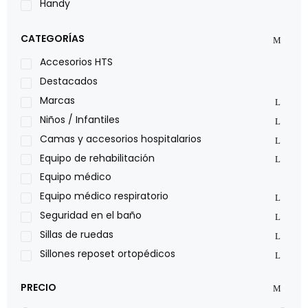
Handy
LOH
CATEGORÍAS
Leggero
Lumex
Accesorios HTS
Medical Store
Destacados
Nidek
Marcas
Oxiplus
Niños / Infantiles
Philips
Camas y accesorios hospitalarios
Pride
Equipo de rehabilitación
Roho
Equipo médico
Sillas de ruedas Everest Jennings
Equipo médico respiratorio
Stealth products
Seguridad en el baño
Xiehe Medical
Sillas de ruedas
Sillones reposet ortopédicos
PRECIO