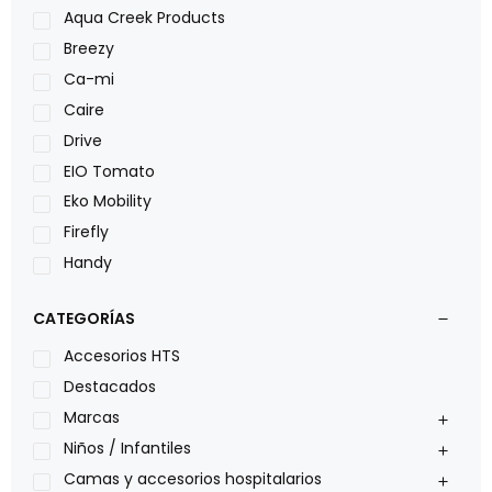
Aqua Creek Products
Breezy
Ca-mi
Caire
Drive
EIO Tomato
Eko Mobility
Firefly
Handy
LOH
CATEGORÍAS
Leggero
Lumex
Accesorios HTS
Medical Store
Destacados
Nidek
Marcas
Oxiplus
Niños / Infantiles
Philips
Camas y accesorios hospitalarios