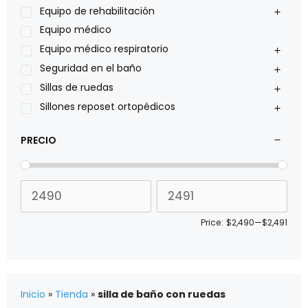
Pride
Equipo de rehabilitación
Roho
Equipo médico
Sillas de ruedas Everest Jennings
Equipo médico respiratorio
Stealth products
Seguridad en el baño
Xiehe Medical
Sillas de ruedas
Sillones reposet ortopédicos
PRECIO
Price:
$2,490
—
$2,491
Inicio
»
Tienda
»
silla de baño con ruedas