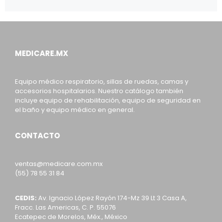
MEDICARE.MX
Equipo médico respiratorio, sillas de ruedas, camas y
accesorios hospitalarios. Nuestro catálogo también
incluye equipo de rehabilitación, equipo de seguridad en
el baño y equipo médico en general.
CONTACTO
ventas@medicare.com.mx
(55) 78 55 31 84
CEDIS:
Av. Ignacio López Rayón 174-Mz 39 Lt 3 Casa A,
Fracc. Las Americas, C. P. 55076
Ecatepec de Morelos, Méx., México