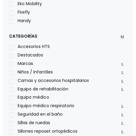
Eko Mobility
Firefly
Handy
LOH
CATEGORÍAS
Leggero
Lumex
Accesorios HTS
Medical Store
Destacados
Nidek
Marcas
Oxiplus
Niños / Infantiles
Philips
Camas y accesorios hospitalarios
Pride
Equipo de rehabilitación
Roho
Equipo médico
Sillas de ruedas Everest Jennings
Equipo médico respiratorio
Stealth products
Seguridad en el baño
Xiehe Medical
Sillas de ruedas
Sillones reposet ortopédicos