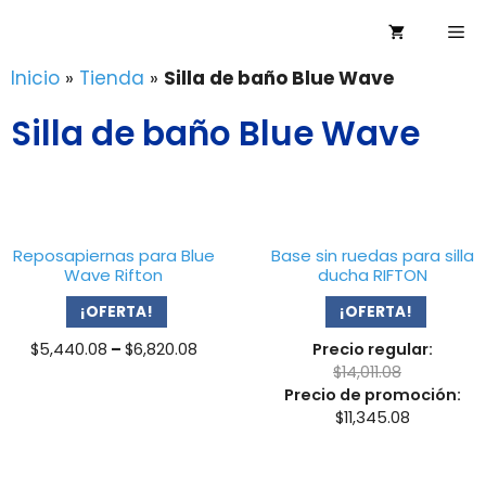
Saltar
Me
al
contenido
Inicio
»
Tienda
»
Silla de baño Blue Wave
Silla de baño Blue Wave
Reposapiernas para Blue
Base sin ruedas para silla
Wave Rifton
ducha RIFTON
¡OFERTA!
¡OFERTA!
Price
$
5,440.08
–
$
6,820.08
Precio regular:
range:
$
14,011.08
$5,440.08
Precio de promoción:
through
$
11,345.08
$6,820.08