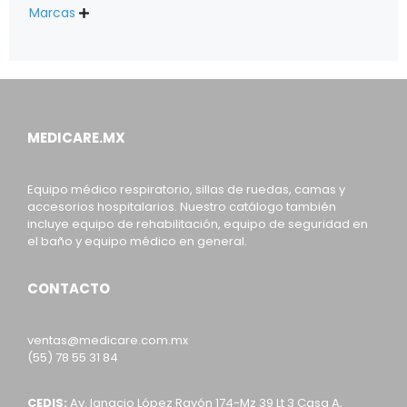
Marcas

MEDICARE.MX
Equipo médico respiratorio, sillas de ruedas, camas y
accesorios hospitalarios. Nuestro catálogo también
incluye equipo de rehabilitación, equipo de seguridad en
el baño y equipo médico en general.
CONTACTO
ventas@medicare.com.mx
(55) 78 55 31 84
CEDIS:
Av. Ignacio López Rayón 174-Mz 39 Lt 3 Casa A,