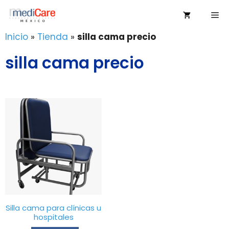
Saltar
Me
al
contenido
Inicio
»
Tienda
»
silla cama precio
silla cama precio
Silla cama para clínicas u
hospitales