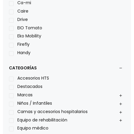
Ca-mi
Caire
Drive
EIO Tomato
Eko Mobility
Firefly
Handy
LOH
CATEGORÍAS
Leggero
Lumex
Accesorios HTS
Medical Store
Destacados
Nidek
Marcas
Oxiplus
Niños / Infantiles
Philips
Camas y accesorios hospitalarios
Pride
Equipo de rehabilitación
Roho
Equipo médico