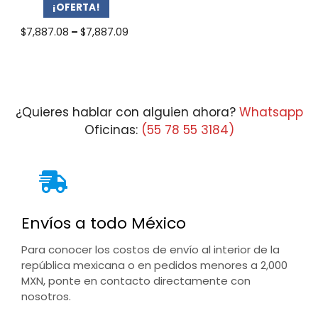
¡OFERTA!
Price
$
7,887.08
–
$
7,887.09
range:
$7,887.08
through
$7,887.09
¿Quieres hablar con alguien ahora?
Whatsapp
Oficinas:
(55 78 55 3184)
Envíos a todo México
Para conocer los costos de envío al interior de la
república mexicana o en pedidos menores a 2,000
MXN, ponte en contacto directamente con
nosotros.