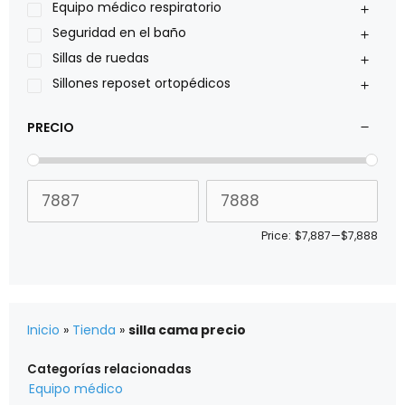
Sillas de ruedas Everest Jennings
Equipo médico respiratorio
Stealth products
Seguridad en el baño
Xiehe Medical
Sillas de ruedas
Sillones reposet ortopédicos
PRECIO
Price:
$7,887
—
$7,888
Inicio
»
Tienda
»
silla cama precio
Categorías relacionadas
Equipo médico