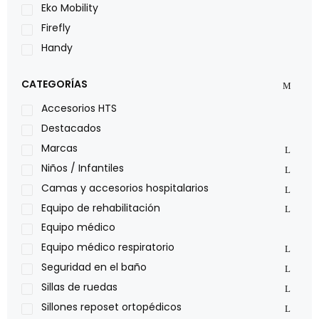
Eko Mobility
Firefly
Handy
LOH
CATEGORÍAS
Leggero
Lumex
Accesorios HTS
Medical Store
Destacados
Nidek
Marcas
Oxiplus
Niños / Infantiles
Philips
Camas y accesorios hospitalarios
Pride
Equipo de rehabilitación
Roho
Equipo médico
Sillas de ruedas Everest Jennings
Equipo médico respiratorio
Stealth products
Seguridad en el baño
Xiehe Medical
Sillas de ruedas
Sillones reposet ortopédicos