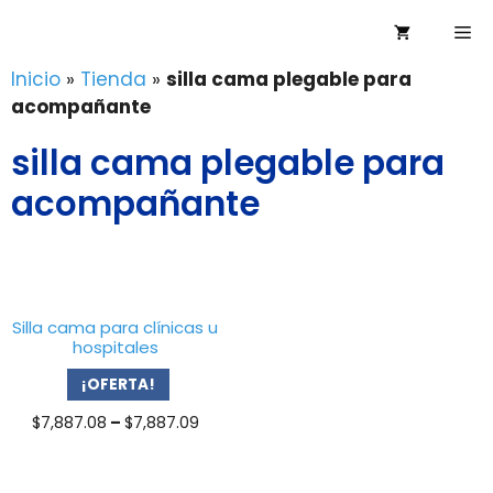
Saltar
Me
al
contenido
Inicio
»
Tienda
»
silla cama plegable para
acompañante
silla cama plegable para
acompañante
Silla cama para clínicas u
hospitales
¡OFERTA!
Price
$
7,887.08
–
$
7,887.09
range:
$7,887.08
through