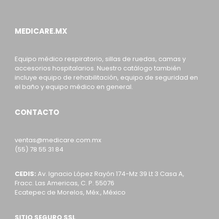
MEDICARE.MX
Equipo médico respiratorio, sillas de ruedas, camas y
accesorios hospitalarios. Nuestro catálogo también
incluye equipo de rehabilitación, equipo de seguridad en
el baño y equipo médico en general.
CONTACTO
ventas@medicare.com.mx
(55) 78 55 31 84
CEDIS:
Av. Ignacio López Rayón 174-Mz 39 Lt 3 Casa A,
Fracc. Las Americas, C. P. 55076
Ecatepec de Morelos, Méx., México
SITIO SEGURO SSL