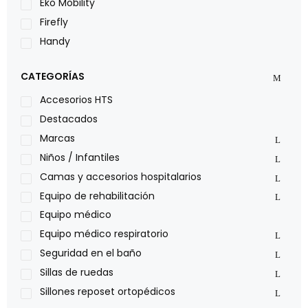
Eko Mobility
Firefly
Handy
LOH
CATEGORÍAS
Leggero
Lumex
Accesorios HTS
Medical Store
Destacados
Nidek
Marcas
Oxiplus
Niños / Infantiles
Philips
Camas y accesorios hospitalarios
Pride
Equipo de rehabilitación
Roho
Equipo médico
Sillas de ruedas Everest Jennings
Equipo médico respiratorio
Stealth products
Seguridad en el baño
Xiehe Medical
Sillas de ruedas
Sillones reposet ortopédicos