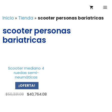
Saltar
Me
al
contenido
Inicio
»
Tienda
»
scooter personas bariatricas
scooter personas
bariatricas
Scooter mediano 4
ruedas semi-
neumáticas
¡OFERTA!
Original
Current
$
50,331.08
$
40,764.08
price
price
was:
is:
$50,331.08.
$40,764.08.