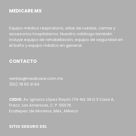
MEDICARE.MX
Equipo médico respiratorio, sillas de ruedas, camas y
accesorios hospitalarios. Nuestro catálogo también
incluye equipo de rehabilitación, equipo de seguridad en
el baño y equipo médico en general.
CONTACTO
ventas@medicare.com.mx
(55) 78 55 31 84
CEDIS:
Av. Ignacio López Rayón 174-Mz 39 Lt 3 Casa A,
Fracc. Las Americas, C. P. 55076
Ecatepec de Morelos, Méx., México
SITIO SEGURO SSL