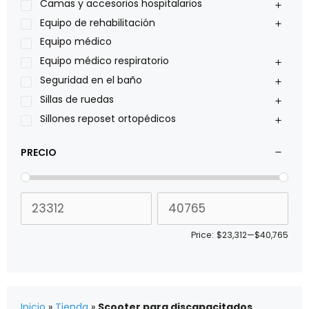
Philips
Camas y accesorios hospitalarios
Pride
Equipo de rehabilitación
Roho
Equipo médico
Sillas de ruedas Everest Jennings
Equipo médico respiratorio
Stealth products
Seguridad en el baño
Xiehe Medical
Sillas de ruedas
Sillones reposet ortopédicos
PRECIO
Price:
$23,312
—
$40,765
Inicio
»
Tienda
»
Scooter para discapacitados