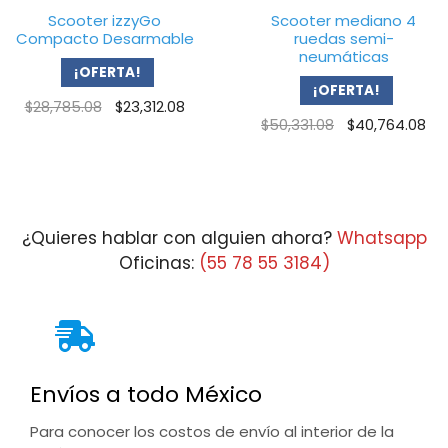
Scooter izzyGo
Scooter mediano 4
Compacto Desarmable
ruedas semi-
neumáticas
¡OFERTA!
¡OFERTA!
Original
Current
$
28,785.08
$
23,312.08
Original
Cu
$
50,331.08
$
40,764.08
price
price
price
pr
was:
is:
was:
is:
$28,785.08.
$23,312.08.
$50,331.08.
$4
¿Quieres hablar con alguien ahora?
Whatsapp
Oficinas:
(55 78 55 3184)
Envíos a todo México
Para conocer los costos de envío al interior de la