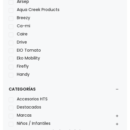
Airsep
Aqua Creek Products
Breezy
Ca-mi
Caire
Drive
EIO Tomato
Eko Mobility
Firefly
Handy
LOH
CATEGORÍAS
Leggero
Lumex
Accesorios HTS
Medical Store
Destacados
Nidek
Marcas
Oxiplus
Niños / Infantiles