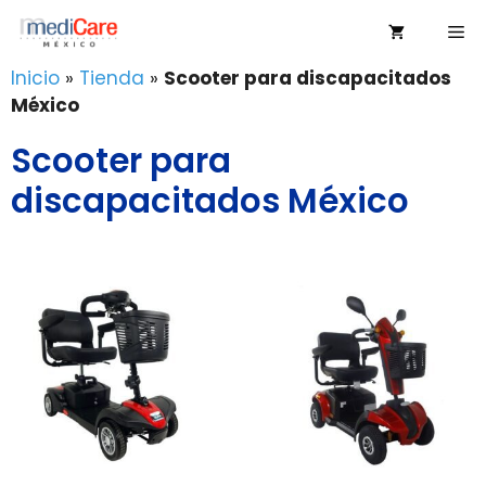
Saltar
Me
al
contenido
Inicio
»
Tienda
»
Scooter para discapacitados
México
Scooter para
discapacitados México