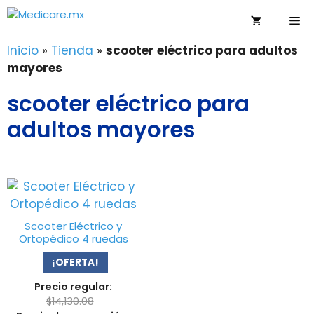
Saltar
Me
al
contenido
Inicio
»
Tienda
»
scooter eléctrico para adultos
mayores
scooter eléctrico para
adultos mayores
Scooter Eléctrico y
Ortopédico 4 ruedas
¡OFERTA!
Precio regular:
$
14,130.08