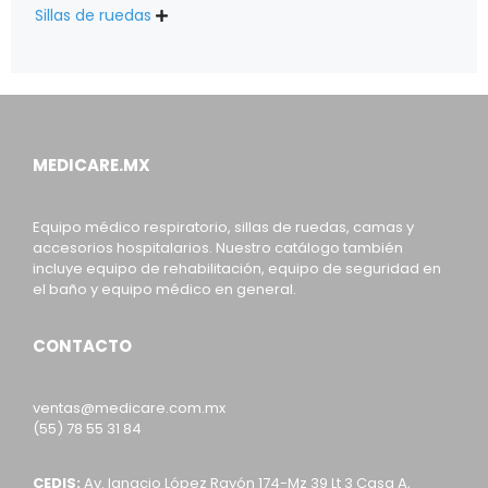
Sillas de ruedas

MEDICARE.MX
Equipo médico respiratorio, sillas de ruedas, camas y
accesorios hospitalarios. Nuestro catálogo también
incluye equipo de rehabilitación, equipo de seguridad en
el baño y equipo médico en general.
CONTACTO
ventas@medicare.com.mx
(55) 78 55 31 84
CEDIS:
Av. Ignacio López Rayón 174-Mz 39 Lt 3 Casa A,