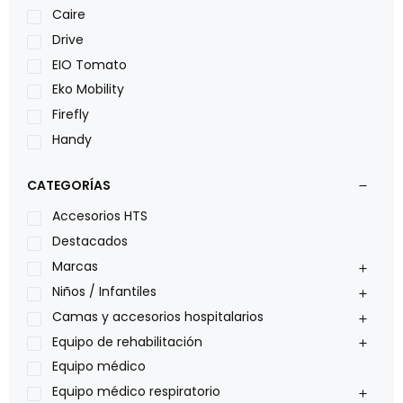
Caire
Drive
EIO Tomato
Eko Mobility
Firefly
Handy
LOH
CATEGORÍAS
Leggero
Lumex
Accesorios HTS
Medical Store
Destacados
Nidek
Marcas
Oxiplus
Niños / Infantiles
Philips
Camas y accesorios hospitalarios
Pride
Equipo de rehabilitación
Roho
Equipo médico
Sillas de ruedas Everest Jennings
Equipo médico respiratorio