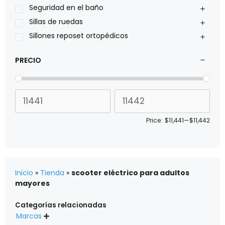
Stealth products
Seguridad en el baño
Xiehe Medical
Sillas de ruedas
Sillones reposet ortopédicos
PRECIO
Price:
$11,441
—
$11,442
Inicio
»
Tienda
»
scooter eléctrico para adultos
mayores
Categorías relacionadas
Marcas
