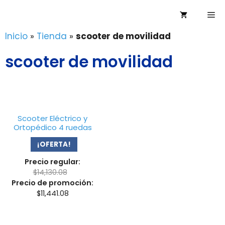
Saltar
Me
al
contenido
Inicio
»
Tienda
»
scooter de movilidad
scooter de movilidad
Scooter Eléctrico y
Ortopédico 4 ruedas
¡OFERTA!
Precio regular:
$
14,130.08
Precio de promoción:
$
11,441.08