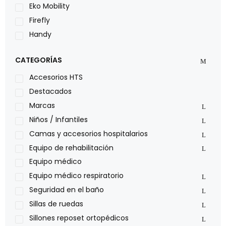
Eko Mobility
Firefly
Handy
LOH
CATEGORÍAS
Leggero
Lumex
Accesorios HTS
Medical Store
Destacados
Nidek
Marcas
Oxiplus
Niños / Infantiles
Philips
Camas y accesorios hospitalarios
Pride
Equipo de rehabilitación
Roho
Equipo médico
Sillas de ruedas Everest Jennings
Equipo médico respiratorio
Stealth products
Seguridad en el baño
Xiehe Medical
Sillas de ruedas
Sillones reposet ortopédicos