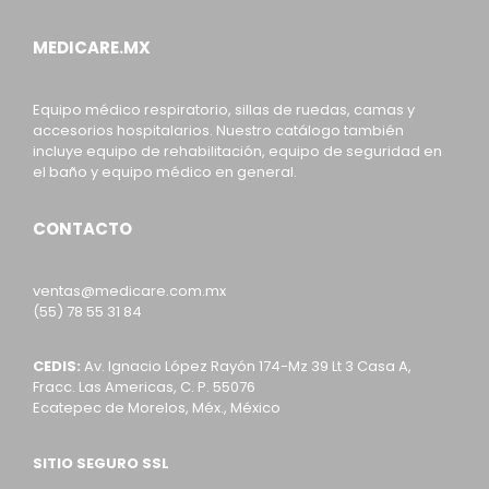
MEDICARE.MX
Equipo médico respiratorio, sillas de ruedas, camas y
accesorios hospitalarios. Nuestro catálogo también
incluye equipo de rehabilitación, equipo de seguridad en
el baño y equipo médico en general.
CONTACTO
ventas@medicare.com.mx
(55) 78 55 31 84
CEDIS:
Av. Ignacio López Rayón 174-Mz 39 Lt 3 Casa A,
Fracc. Las Americas, C. P. 55076
Ecatepec de Morelos, Méx., México
SITIO SEGURO SSL