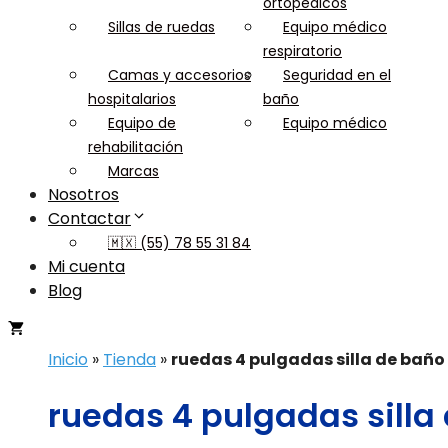
ortopédicos
Sillas de ruedas
Equipo médico
respiratorio
Camas y accesorios
Seguridad en el
hospitalarios
baño
Equipo de
Equipo médico
rehabilitación
Marcas
Nosotros
Contactar
🇲🇽 (55) 78 55 31 84
Mi cuenta
Blog
Inicio
»
Tienda
»
ruedas 4 pulgadas silla de baño
ruedas 4 pulgadas silla