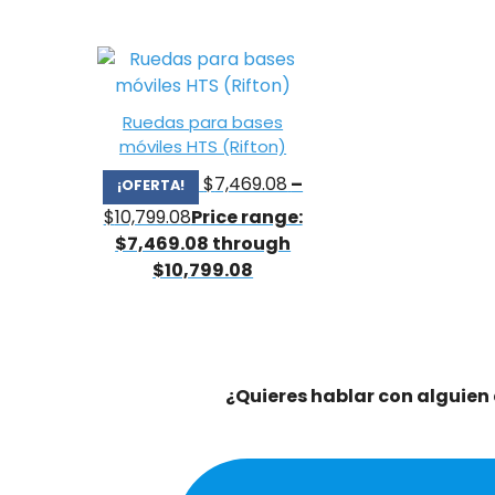
Ruedas para bases
móviles HTS (Rifton)
$
7,469.08
–
¡OFERTA!
$
10,799.08
Price range:
$7,469.08 through
$10,799.08
¿Quieres hablar con alguien