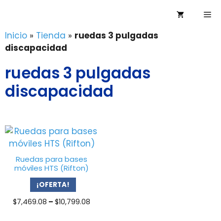
Saltar
Me
al
contenido
Inicio
»
Tienda
»
ruedas 3 pulgadas
discapacidad
ruedas 3 pulgadas
discapacidad
Ruedas para bases
móviles HTS (Rifton)
¡OFERTA!
Price
$
7,469.08
–
$
10,799.08
range: