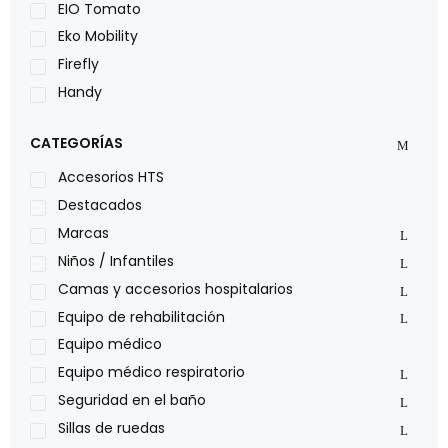
EIO Tomato
Eko Mobility
Firefly
Handy
LOH
CATEGORÍAS
Leggero
Lumex
Accesorios HTS
Medical Store
Destacados
Nidek
Marcas
Oxiplus
Niños / Infantiles
Philips
Camas y accesorios hospitalarios
Pride
Equipo de rehabilitación
Roho
Equipo médico
Sillas de ruedas Everest Jennings
Equipo médico respiratorio
Stealth products
Seguridad en el baño
Xiehe Medical
Sillas de ruedas