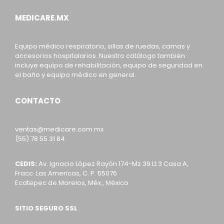
MEDICARE.MX
Equipo médico respiratorio, sillas de ruedas, camas y
accesorios hospitalarios. Nuestro catálogo también
incluye equipo de rehabilitación, equipo de seguridad en
el baño y equipo médico en general.
CONTACTO
ventas@medicare.com.mx
(55) 78 55 31 84
CEDIS:
Av. Ignacio López Rayón 174-Mz 39 Lt 3 Casa A,
Fracc. Las Americas, C. P. 55076
Ecatepec de Morelos, Méx., México
SITIO SEGURO SSL