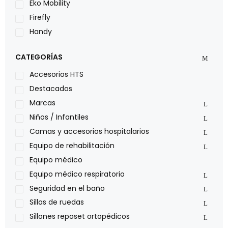
Eko Mobility
Firefly
Handy
LOH
CATEGORÍAS
Leggero
Lumex
Accesorios HTS
Medical Store
Destacados
Nidek
Marcas
Oxiplus
Niños / Infantiles
Philips
Camas y accesorios hospitalarios
Pride
Equipo de rehabilitación
Roho
Equipo médico
Sillas de ruedas Everest Jennings
Equipo médico respiratorio
Stealth products
Seguridad en el baño
Xiehe Medical
Sillas de ruedas
Sillones reposet ortopédicos