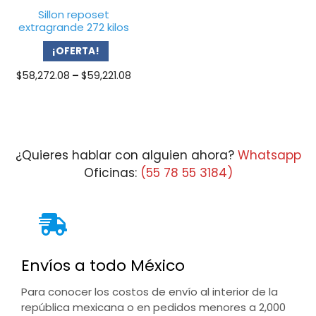
Sillon reposet
extragrande 272 kilos
¡OFERTA!
Price
$
58,272.08
–
$
59,221.08
range:
$58,272.08
through
$59,221.08
¿Quieres hablar con alguien ahora?
Whatsapp
Oficinas:
(55 78 55 3184)
Envíos a todo México
Para conocer los costos de envío al interior de la
república mexicana o en pedidos menores a 2,000