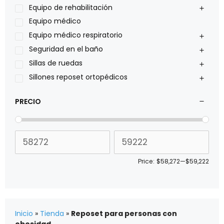
Pride
Equipo de rehabilitación
Roho
Equipo médico
Sillas de ruedas Everest Jennings
Equipo médico respiratorio
Stealth products
Seguridad en el baño
Xiehe Medical
Sillas de ruedas
Sillones reposet ortopédicos
PRECIO
Price:
$58,272
—
$59,222
Inicio
»
Tienda
»
Reposet para personas con
obesidad