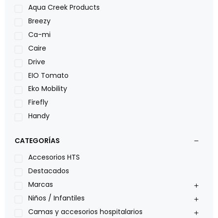
Aqua Creek Products
Breezy
Ca-mi
Caire
Drive
EIO Tomato
Eko Mobility
Firefly
Handy
LOH
CATEGORÍAS
Leggero
Lumex
Accesorios HTS
Medical Store
Destacados
Nidek
Marcas
Oxiplus
Niños / Infantiles
Philips
Camas y accesorios hospitalarios