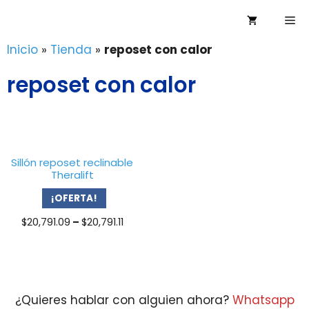
Saltar
Me
al
contenido
Inicio
»
Tienda
»
reposet con calor
reposet con calor
Sillón reposet reclinable
Theralift
¡OFERTA!
Price
$
20,791.09
–
$
20,791.11
range:
$20,791.09
through
$20,791.11
¿Quieres hablar con alguien ahora?
Whatsapp