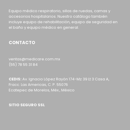
Equipo médico respiratorio, sillas de ruedas, camas y
accesorios hospitalarios. Nuestro catálogo también
incluye equipo de rehabilitación, equipo de seguridad en
el baño y equipo médico en general.
CONTACTO
ventas@medicare.com.mx
(55) 78 55 31 84
CEDIS:
Av. Ignacio López Rayón 174-Mz 39 Lt 3 Casa A,
Fracc. Las Americas, C. P. 55076
Ecatepec de Morelos, Méx., México
SITIO SEGURO SSL