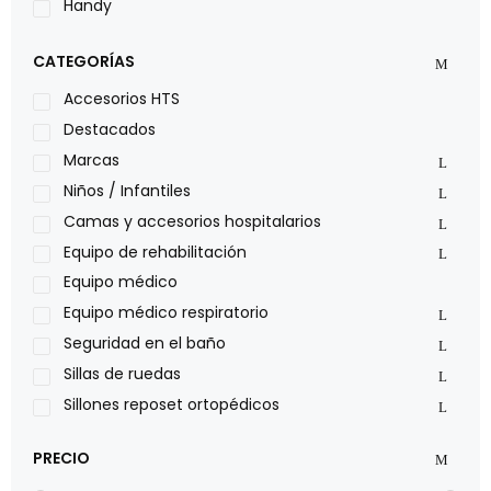
Handy
LOH
CATEGORÍAS
Leggero
Lumex
Accesorios HTS
Medical Store
Destacados
Nidek
Marcas
Oxiplus
Niños / Infantiles
Philips
Camas y accesorios hospitalarios
Pride
Equipo de rehabilitación
Roho
Equipo médico
Sillas de ruedas Everest Jennings
Equipo médico respiratorio
Stealth products
Seguridad en el baño
Xiehe Medical
Sillas de ruedas
Sillones reposet ortopédicos
PRECIO