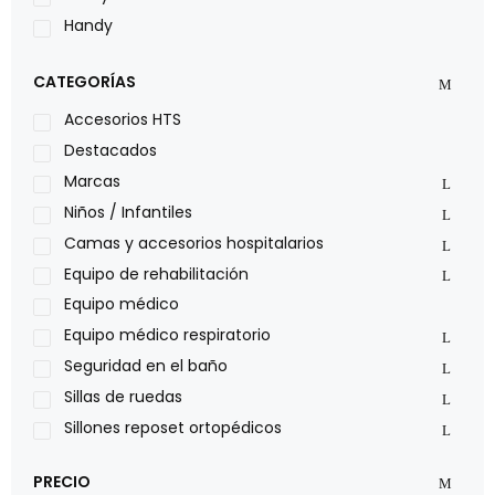
Handy
LOH
CATEGORÍAS
Leggero
Lumex
Accesorios HTS
Medical Store
Destacados
Nidek
Marcas
Oxiplus
Niños / Infantiles
Philips
Camas y accesorios hospitalarios
Pride
Equipo de rehabilitación
Roho
Equipo médico
Sillas de ruedas Everest Jennings
Equipo médico respiratorio
Stealth products
Seguridad en el baño
Xiehe Medical
Sillas de ruedas
Sillones reposet ortopédicos
PRECIO