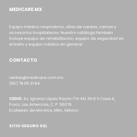
MEDICARE.MX
Equipo médico respiratorio, sillas de ruedas, camas y
accesorios hospitalarios. Nuestro catálogo también
incluye equipo de rehabilitación, equipo de seguridad en
el baño y equipo médico en general.
CONTACTO
ventas@medicare.com.mx
(55) 78 55 31 84
CEDIS:
Av. Ignacio López Rayón 174-Mz 39 Lt 3 Casa A,
Fracc. Las Americas, C. P. 55076
Ecatepec de Morelos, Méx., México
SITIO SEGURO SSL