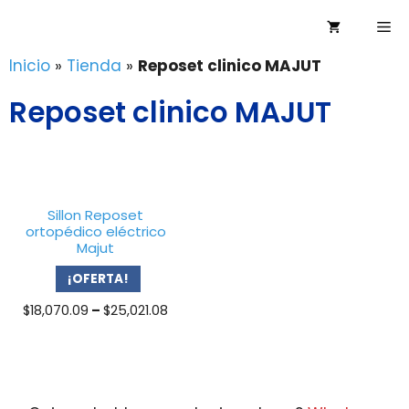
Saltar
Me
al
contenido
Inicio
»
Tienda
»
Reposet clinico MAJUT
Reposet clinico MAJUT
Sillon Reposet
ortopédico eléctrico
Majut
¡OFERTA!
Price
$
18,070.09
–
$
25,021.08
range:
$18,070.09
through
$25,021.08