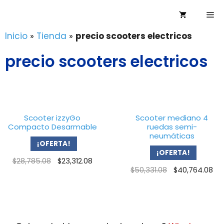
Saltar
Me
al
contenido
Inicio
»
Tienda
»
precio scooters electricos
precio scooters electricos
Scooter izzyGo
Scooter mediano 4
Compacto Desarmable
ruedas semi-
neumáticas
¡OFERTA!
¡OFERTA!
Original
Current
$
28,785.08
$
23,312.08
Original
Cu
$
50,331.08
$
40,764.08
price
price
price
pr
was:
is:
was:
is:
$28,785.08.
$23,312.08.
$50,331.08.
$4