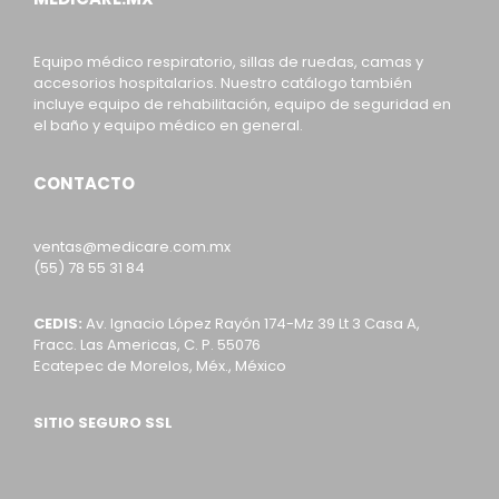
Equipo médico respiratorio, sillas de ruedas, camas y
accesorios hospitalarios. Nuestro catálogo también
incluye equipo de rehabilitación, equipo de seguridad en
el baño y equipo médico en general.
CONTACTO
ventas@medicare.com.mx
(55) 78 55 31 84
CEDIS:
Av. Ignacio López Rayón 174-Mz 39 Lt 3 Casa A,
Fracc. Las Americas, C. P. 55076
Ecatepec de Morelos, Méx., México
SITIO SEGURO SSL