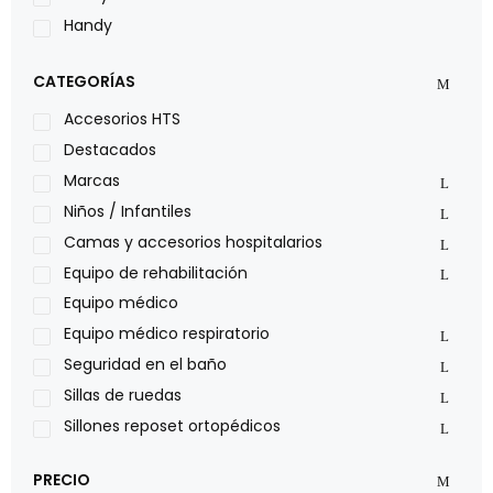
Handy
LOH
CATEGORÍAS
Leggero
Lumex
Accesorios HTS
Medical Store
Destacados
Nidek
Marcas
Oxiplus
Niños / Infantiles
Philips
Camas y accesorios hospitalarios
Pride
Equipo de rehabilitación
Roho
Equipo médico
Sillas de ruedas Everest Jennings
Equipo médico respiratorio
Stealth products
Seguridad en el baño
Xiehe Medical
Sillas de ruedas
Sillones reposet ortopédicos
PRECIO