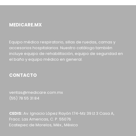
MEDICARE.MX
Equipo médico respiratorio, sillas de ruedas, camas y
accesorios hospitalarios. Nuestro catálogo también
incluye equipo de rehabilitación, equipo de seguridad en
el baño y equipo médico en general.
CONTACTO
ventas@medicare.com.mx
(55) 78 55 31 84
CEDIS:
Av. Ignacio López Rayón 174-Mz 39 Lt 3 Casa A,
Fracc. Las Americas, C. P. 55076
Ecatepec de Morelos, Méx., México