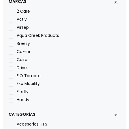
MARCAS
2 Care
Activ
Airsep
Aqua Creek Products
Breezy
Ca-mi
Caire
Drive
EIO Tomato
Eko Mobility
Firefly
Handy
LOH
CATEGORÍAS
Leggero
Lumex
Accesorios HTS