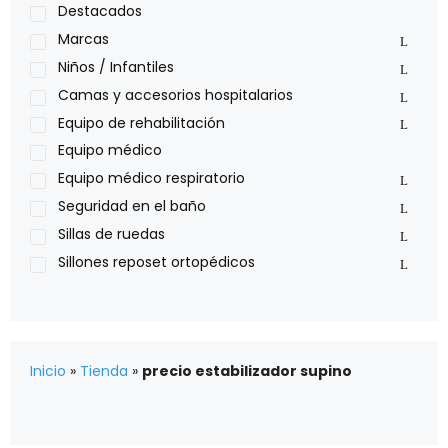
Medical Store
Destacados
Nidek
Marcas
Oxiplus
Niños / Infantiles
Philips
Camas y accesorios hospitalarios
Pride
Equipo de rehabilitación
Roho
Equipo médico
Sillas de ruedas Everest Jennings
Equipo médico respiratorio
Stealth products
Seguridad en el baño
Xiehe Medical
Sillas de ruedas
Sillones reposet ortopédicos
Inicio
»
Tienda
»
precio estabilizador supino