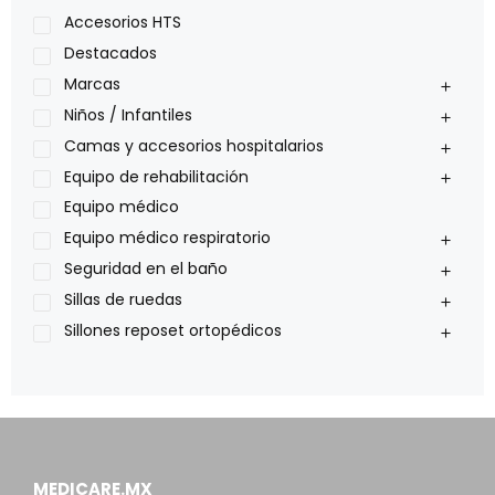
Lumex
Accesorios HTS
Medical Store
Destacados
Nidek
Marcas
Oxiplus
Niños / Infantiles
Philips
Camas y accesorios hospitalarios
Pride
Equipo de rehabilitación
Roho
Equipo médico
Sillas de ruedas Everest Jennings
Equipo médico respiratorio
Stealth products
Seguridad en el baño
Xiehe Medical
Sillas de ruedas
Sillones reposet ortopédicos
MEDICARE.MX