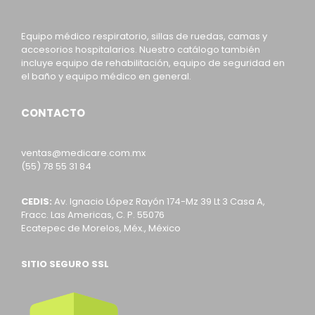
Equipo médico respiratorio, sillas de ruedas, camas y
accesorios hospitalarios. Nuestro catálogo también
incluye equipo de rehabilitación, equipo de seguridad en
el baño y equipo médico en general.
CONTACTO
ventas@medicare.com.mx
(55) 78 55 31 84
CEDIS:
Av. Ignacio López Rayón 174-Mz 39 Lt 3 Casa A,
Fracc. Las Americas, C. P. 55076
Ecatepec de Morelos, Méx., México
SITIO SEGURO SSL